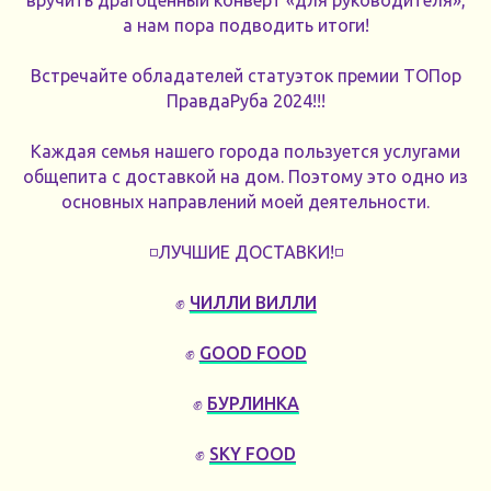
вручить драгоценный конверт «для руководителя»,
а нам пора подводить итоги!
Встречайте обладателей статуэток премии ТОПор
ПравдаРуба 2024!!!
Каждая семья нашего города пользуется услугами
общепита с доставкой на дом. Поэтому это одно из
основных направлений моей деятельности.
◽️ЛУЧШИЕ ДОСТАВКИ!◽️
✊
ЧИЛЛИ ВИЛЛИ
✊
GOOD FOOD
✊
БУРЛИНКА
✊
SKY FOOD