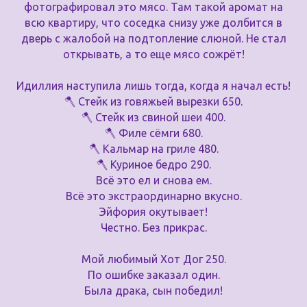
фотографировал это мясо. Там такой аромат на
всю квартиру, что соседка снизу уже долбится в
дверь с жалобой на подтопление слюной. Не стал
открывать, а то еще мясо сожрёт!
Идиллия наступила лишь тогда, когда я начал есть!
🪓 Стейк из говяжьей вырезки 650.
🪓 Стейк из свиной шеи 400.
🪓 Филе сёмги 680.
🪓 Кальмар на гриле 480.
🪓 Куриное бедро 290.
Всё это ел и снова ем.
Всё это экстраординарно вкусно.
Эйфория окутывает!
Честно. Без прикрас.
Мой любимый Хот Дог 250.
По ошибке заказал один.
Была драка, сын победил!