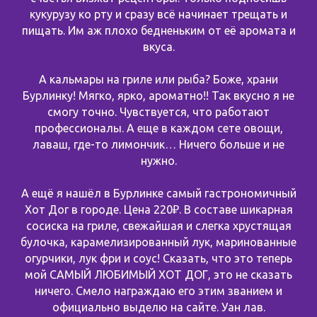
кукурузу ко рту и сразу всё начинает трещать и
пищать. Им аж плохо бедненьким от её аромата и
вкуса.
А кальмары на гриле или рыба? Боже, храни
Бурлинку! Мягко, ярко, ароматно!! Так вкусно я не
смогу точно. Чувствуется, что работают
профессионалы. А еще в каждом сете овощи,
лаваш, где-то лимончик… Ничего больше и не
нужно.
А ещё я нашёл в Бурлинке самый гастрономичный
Хот Дог в городе. Цена 220₽. В составе шикарная
сосиска на гриле, свежайшая и слегка хрустящая
булочка, карамелизированный лук, маринованные
огурчики, лук фри и соус! Сказать, что это теперь
мой САМЫЙ ЛЮБИМЫЙ ХОТ ДОГ, это не сказать
ничего. Смело награждаю его этим званием и
официально выделю на сайте. Уан лав.