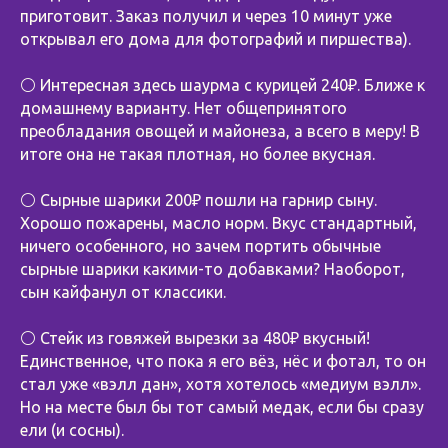
приготовит. Заказ получил и через 10 минут уже
открывал его дома для фотографий и пиршества).
⚪️ Интересная здесь шаурма с курицей 240₽. Ближе к
домашнему варианту. Нет общепринятого
преобладания овощей и майонеза, а всего в меру! В
итоге она не такая плотная, но более вкусная.
⚪️ Сырные шарики 200₽ пошли на гарнир сыну.
Хорошо пожарены, масло норм. Вкус стандартный,
ничего особенного, но зачем портить обычные
сырные шарики какими-то добавками? Наоборот,
сын кайфанул от классики.
⚪️ Стейк из говяжей вырезки за 480₽ вкусный!
Единственное, что пока я его вёз, нёс и фотал, то он
стал уже «вэлл дан», хотя хотелось «медиум вэлл».
Но на месте был бы тот самый медак, если бы сразу
ели (и сосны).