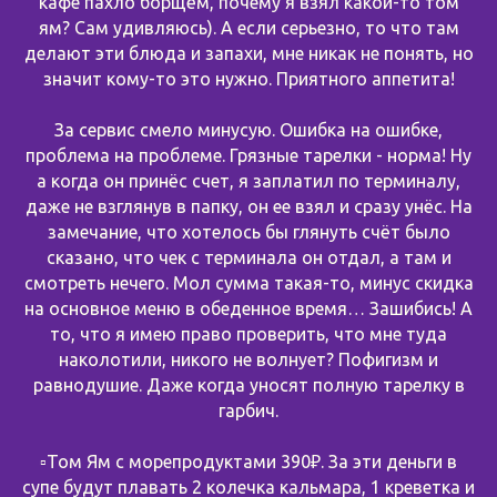
кафе пахло борщём, почему я взял какой-то том
ям? Сам удивляюсь). А если серьезно, то что там
делают эти блюда и запахи, мне никак не понять, но
значит кому-то это нужно. Приятного аппетита!
За сервис смело минусую. Ошибка на ошибке,
проблема на проблеме. Грязные тарелки - норма! Ну
а когда он принёс счет, я заплатил по терминалу,
даже не взглянув в папку, он ее взял и сразу унёс. На
замечание, что хотелось бы глянуть счёт было
сказано, что чек с терминала он отдал, а там и
смотреть нечего. Мол сумма такая-то, минус скидка
на основное меню в обеденное время… Зашибись! А
то, что я имею право проверить, что мне туда
наколотили, никого не волнует? Пофигизм и
равнодушие. Даже когда уносят полную тарелку в
гарбич.
▫️Том Ям с морепродуктами 390₽. За эти деньги в
супе будут плавать 2 колечка кальмара, 1 креветка и