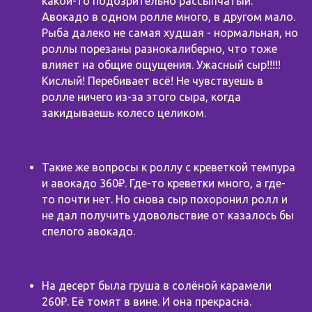
какой-то подозрительно рассыпчатый.
Авокадо в одном ролле много, в другом мало.
Рыба далеко не самая худшая - нормальная, но
роллы порезаны разнокалиберно, что тоже
влияет на общие ощущения. Ужасный сыр!!!!!
Кислый! Перебивает всё! Не чувствуешь в
ролле ничего из-за этого сыра, когда
закидываешь колесо целиком.
Такие же вопросы к роллу с креветкой темпура
и авокадо 360₽. Где-то креветки много, а где-
то почти нет. Но снова сыр похоронил ролл и
не дал получить удовольствие от казалось бы
спелого авокадо.
На десерт была груша в солёной карамели
260₽. Её томят в вине. И она прекрасна.