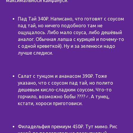
максимальноси кайфануси.
Пад Тай 340₽. Написано, что готовят с соусом
пад тай, но ничего подобного там не
ощущалось. Либо мало соуса, либо дешёвый
аналог. Обычная лапша с курицей и почему-то
с одной креветкой). Ну и за зеленюси надо
лучше следиси.
Салат с тунцом и ананасом 390₽. Тоже
указано, что с соусом пад тай, но полито
дешевым кисло-сладким соусом. Что-то
горчило, возможно бобы ????‍♂️. А тунец,
кстати, хороси приготовиси.
Филадельфия премиум 450₽. Тут мимо. Рис