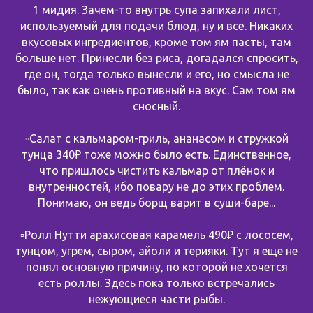
1 мидия. Зачем-то внутрь супа запихали лист,
используемый для подачи блюд, ну и всё. Никаких
вкусовых ингредиентов, кроме том ям пасты, там
больше нет. Принесли без риса, догадался спросить,
где он, тогда только вынесли и его, но смысла не
было, так как очень противный на вкус. Сам том ям
сносный.
▫️Салат с кальмаром-гриль, ананасом и стружкой
тунца 340₽ тоже можно было есть. Единственное,
что пришлось чистить кальмар от плёнок и
внутренностей, ибо повару не до этих проблем.
Понимаю, он ведь борщ варит в суши-баре...
▫️Ролл Нутти арахисовая карамель 490₽ с лососем,
тунцом, угрем, сыром, айоли и терияки. Тут я еще не
понял основную причину, по которой не хочется
есть роллы. Здесь пока только встречались
нежующиеся части рыбы.