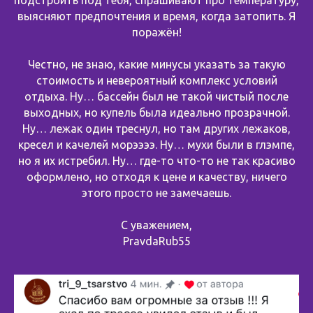
подстроить под тебя, спрашивают про температуру,
выясняют предпочтения и время, когда затопить. Я
поражён!
Честно, не знаю, какие минусы указать за такую
стоимость и невероятный комплекс условий
отдыха. Ну… бассейн был не такой чистый после
выходных, но купель была идеально прозрачной.
Ну… лежак один треснул, но там других лежаков,
кресел и качелей морээээ. Ну… мухи были в глэмпе,
но я их истребил. Ну… где-то что-то не так красиво
оформлено, но отходя к цене и качеству, ничего
этого просто не замечаешь.
С уважением,
PravdaRub55