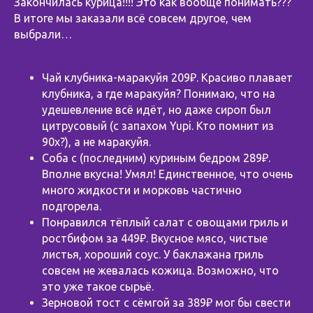
Закончилась курица!!!! Это как вообще понимать???
В итоге мы заказали всё совсем другое, чем
выбрали…
Чай клубника-маракуйя 209₽. Красиво плавает
клубника, а где маракуйя? Понимаю, что на
удешевление всё идёт, но даже сироп был
цитрусовый (с запахом Yupi. Кто помнит из
90х?), а не маракуйя.
Соба с (последним) куриным бедром 289₽.
Вполне вкусна! Умял! Единственное, что очень
много жидкости и морковь частично
подгорела.
Понравился тёплый салат с овощами гриль и
ростбифом за 449₽. Вкусное мясо, чистые
листья, хороший соус. У баклажана гриль
совсем не жевалась кожица. Возможно, что
это уже такое сырьё.
Зерновой тост с сёмгой за 389₽ мог бы свести