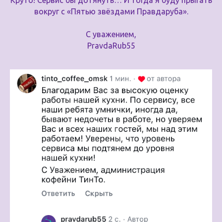
Круто! Сервис бы дотянуть… И тогда я буду прыгать
вокруг с «Пятью звёздами Правдаруба».
С уважением,
PravdaRub55