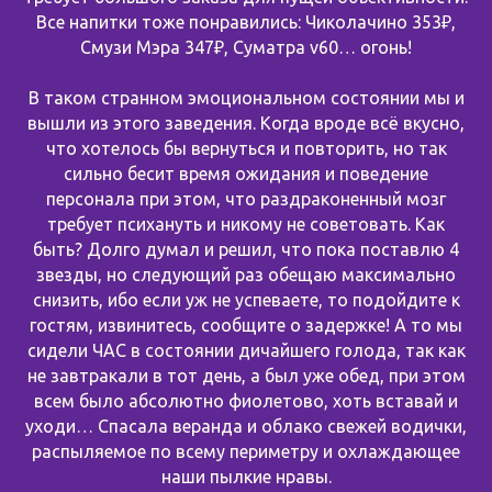
Все напитки тоже понравились: Чиколачино 353₽,
Смузи Мэра 347₽, Суматра v60… огонь!
В таком странном эмоциональном состоянии мы и
вышли из этого заведения. Когда вроде всё вкусно,
что хотелось бы вернуться и повторить, но так
сильно бесит время ожидания и поведение
персонала при этом, что раздраконенный мозг
требует психануть и никому не советовать. Как
быть? Долго думал и решил, что пока поставлю 4
звезды, но следующий раз обещаю максимально
снизить, ибо если уж не успеваете, то подойдите к
гостям, извинитесь, сообщите о задержке! А то мы
сидели ЧАС в состоянии дичайшего голода, так как
не завтракали в тот день, а был уже обед, при этом
всем было абсолютно фиолетово, хоть вставай и
уходи… Спасала веранда и облако свежей водички,
распыляемое по всему периметру и охлаждающее
наши пылкие нравы.