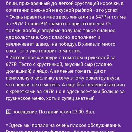
блин, прижаренный до лёгкой хрустящей корочки, в
сочетании с нежной и вкусной рыбкой - это успех!
* Очень нравятся мне здесь хинкали за 547₽ и толма
за 597₽. Сочные! И грамотно приготовлены. От
толмы вообще впервые получаю такое сильное
удовольствие. Соус классно дополняет и
увеличивает шансы на победу). В хинкали много
сока - это уже говорит о многом.
* Интересное хачапури с томатом и рукколой за
677₽. Тесто с хрустинкой, вкусный сыр (словно
домашний) и яйцо. А вяленые томаты дают
прикольную кислинку всему этому оркестру вкуса,
что нельзя не отметить. А ещё был зелёный гаспачо
с креветками за 497₽, но я здесь всё-таки больше за
грузинское меню, хоть и супец знатный.
2️⃣ посещение. Поздний ужин 23:00. Зал.
* Здесь мы попали на очень плохое обслуживание.
Грязная посуда не убиралась, блюда приносили