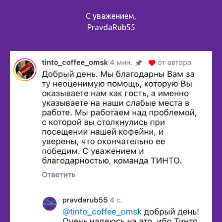
С уважением,
PravdaRub55