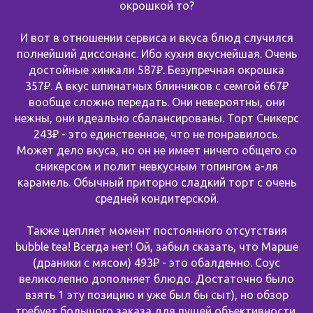
окрошкой то?
И вот в отношении сервиса и вкуса блюд случился
полнейший диссонанс. Ибо кухня вкуснейшая. Очень
достойные хинкали 587₽. Безупречная окрошка
357₽. А вкус шпинатных блинчиков с семгой 667₽
вообще сложно передать. Они невероятны, они
нежны, они идеально сбалансированы. Торт Сникерс
243₽ - это единственное, что не понравилось.
Может дело вкуса, но он не имеет ничего общего со
сникерсом и полит невкусным топингом а-ля
карамель. Обычный приторно сладкий торт с очень
средней кондитерской.
Также цепляет момент постоянного отсутствия
bubble tea! Всегда нет! Ой, забыл сказать, что Марше
(драники с мясом) 493₽ - это обалденно. Соус
великолепно дополняет блюдо. Достаточно было
взять 1 эту позицию и уже был бы сыт), но обзор
требует большого заказа для пущей объективности.