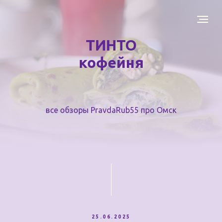
ТИНТО
кофейня
все обзоры PravdaRub55 про Омск
25.06.2025