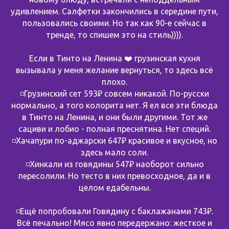
удивлением. Салфетки закончились в середине пути,
пользовались своими. Но так как 90-е сейчас в
тренде, то спишем это на стиль)))).
Если в Тинто на Ленина ❤️ грузинская кухня
вызывала у меня желание вернуться, то здесь всё
плохо.
◽️Грузинский сет 593₽ совсем никакой. По-русски
нормально, а того колорита нет. Я ел все эти блюда
в Тинто на Ленина, и они были другими. Тот же
сациви и лобио - полная преснятина. Нет специй.
◽️Хачапури по-аджарски 647₽ красивое и вкусное, но
здесь мало соли.
◽️Хинкали из говядины 547₽ наоборот сильно
пересолили. Но тесто в них превосходное, да и в
целом едабельны.
◽️Ещё попробовали Говядину с баклажанами 743₽.
Всё печально! Мясо явно передержано: жесткое и