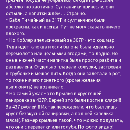
абсолютно хаотично. Султанчики принесли, они
остыли, а напитки ждём… Странно.
* Бабл Ти чайный за 317₽ и султанчики были
прекрасны, как и всегда. Тут не могу сказать ничего
плохого.
* Но Коблер апельсиновый за 307₽ - это кошмар.
Туда идёт клюква и если бы она была идеально
перемолота или цельными ягодами, то ладно. Но
она в нижней части напитка была просто разбита и
раздавлена. Отдельно плавали кожурки, застревая
в трубочке и мешая пить. Когда они залетали в рот,
то тоже ничего приятного (кроме желания
выплюнуть) не возникало.
* Но самый ужас - это Крылья в хрустящей
панировке за 437₽. Верней это были кости в кляре!!!
За 437 рублей ‼️ Их так пережарили, что был лишь
хруст безвкусной панировки, а под ней капелька
мяса((. Размер крыльев такой, что можно подумать,
что они с перепелки или голубя. По фото видно!