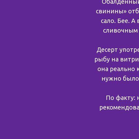
Обалденный 
свинины» отби
сало. Бее. А
сливочным 
Десерт употре
рыбу на витри
она реально 
нужно было 
По факту: 
рекомендоват