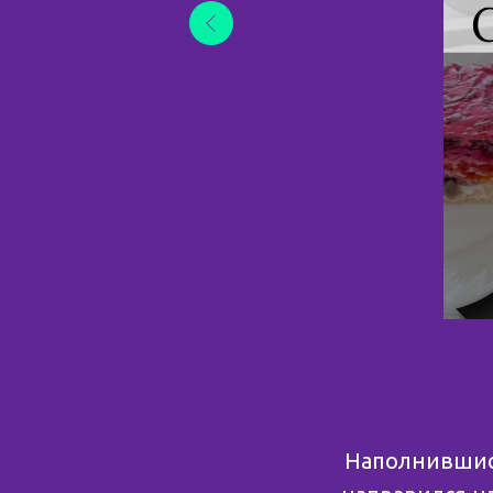
Наполнившис