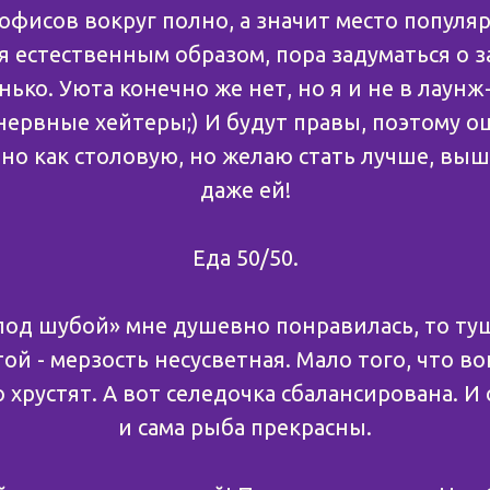
 офисов вокруг полно, а значит место популя
 естественным образом, пора задуматься о за
нько. Уюта конечно же нет, но я и не в лаунж
нервные хейтеры;) И будут правы, поэтому 
о как столовую, но желаю стать лучше, выш
даже ей!
Еда 50/50.
под шубой» мне душевно понравилась, то туш
й - мерзость несусветная. Мало того, что во
 хрустят. А вот селедочка сбалансирована. И 
и сама рыба прекрасны.