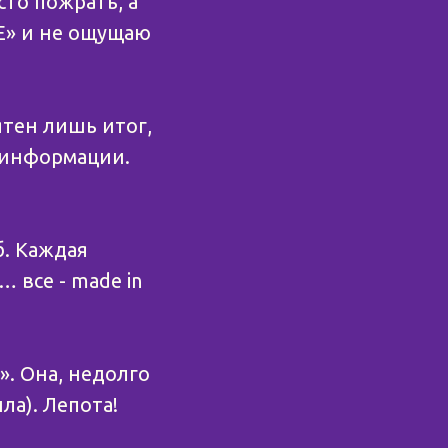
то пожрать, а
ЗЕ» и не ощущаю
ятен лишь итог,
й информации.
б. Каждая
… все - made in
о». Она, недолго
ла). Лепота!