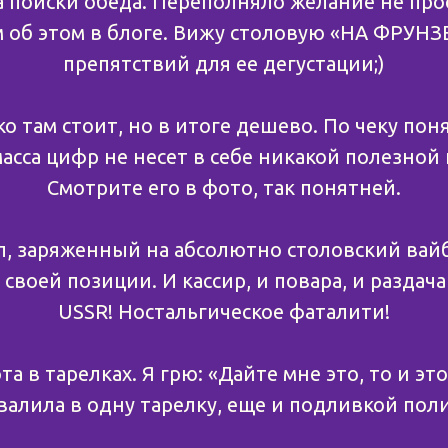
а поиски обеда. Переполняло желание не прос
м об этом в блоге. Вижу столовую «НА ФРУН
препятствий для ее дегустации;)
ько там стоит, но в итоге дешево. По чеку пон
масса цифр не несет в себе никакой полезно
Смотрите его в фото, так понятней.
, заряженный на абсолютно столовский вай
своей позиции. И кассир, и повара, и раздача
USSR! Ностальгическое фаталити!
та в тарелках. Я грю: «Дайте мне это, то и эт
свалила в одну тарелку, еще и подливкой поли