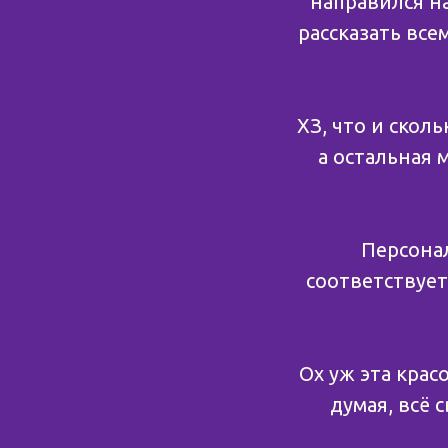
направился н
рассказать все
ХЗ, что и скол
а остальная 
Персонал
соответствует 
Ох уж эта красо
думая, всё 