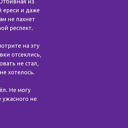
«Отбивная из
й ереси и даже
там не пахнет
ой респект.
мотрите на эту
вки отсеклись,
вать не стал,
не хотелось.
ёл. Не могу
е ужасного не