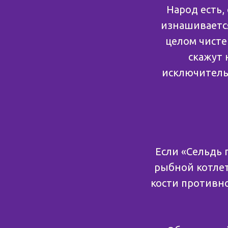
Народ есть,
изнашивается
целом чисте
скажут 
исключительн
Если «Сельдь 
рыбной котлето
кости противно