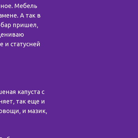
рное. Мебель
мене. А так в
-бар пришел,
оцениваю
е и статусней
еная капуста с
няет, так еще и
овощи, и мазик,