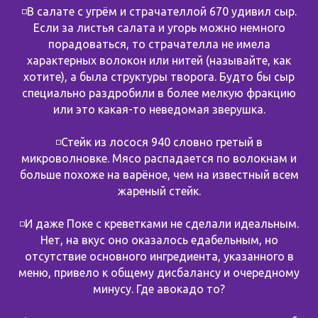
◽️В салате с угрём и страчателлой 670 удивил сыр.
Если за листья салата и угорь можно немного
порадоваться, то страчателла не имела
характерных волокон или нитей (называйте, как
хотите), а была структуры творога. Будто бы сыр
специально раздробили в более мелкую фракцию
или это какая-то неведомая зверушка.
◽️Стейк из лосося 940 словно гретый в
микроволновке. Мясо распадается по волокнам и
больше похоже на варёное, чем на известный всем
жареный стейк.
◽️И даже Поке с креветками не сделали идеальным.
Нет, на вкус оно оказалось едабельным, но
отсутствие основного ингредиента, указанного в
меню, привело к общему дисбалансу и очередному
минусу. Где авокадо то?