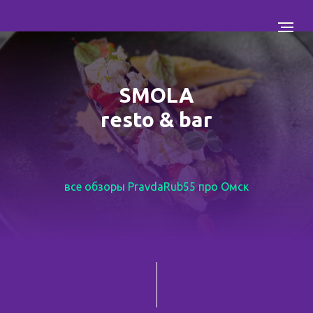
SMOLA
resto & bar
все обзоры PravdaRub55 про Омск