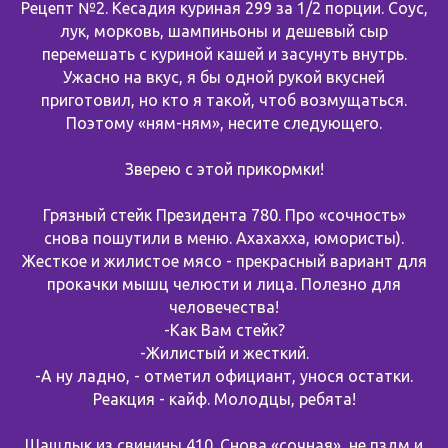
Рецепт №2. Кесадия куриная 299 за 1/2 порции. Соус,
лук, морковь, шампиньоны и дешевый сыр
перемешать с куриной кашей и засунуть внутрь.
Ужасно на вкус, я бы одной рукой вкусней
приготовил, но кто я такой, чтоб возмущаться.
Поэтому «ням-ням», несите следующего.
Зверею с этой прикормки!
Грязный стейк Президента 780. Про «сочность»
снова пошутили в меню. Ахахахха, юмористы).
Жесткое и жилистое мясо - прекрасный вариант для
прокачки мышц челюсти и лица. Полезно для
человечества!
-Как Вам стейк?
-Жилистый и жесткий.
-А ну ладно, - отметил официант, унося остатки.
Реакция - кайф. Молодцы, ребята!
Шашлык из свинины 410. Снова «сочная», не пздм и