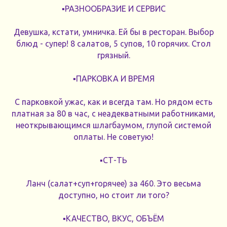
▪️РАЗНООБРАЗИЕ И СЕРВИС
Девушка, кстати, умничка. Ей бы в ресторан. Выбор
блюд - супер! 8 салатов, 5 супов, 10 горячих. Стол
грязный.
▪️ПАРКОВКА И ВРЕМЯ
С парковкой ужас, как и всегда там. Но рядом есть
платная за 80 в час, с неадекватными работниками,
неоткрывающимся шлагбаумом, глупой системой
оплаты. Не советую!
▪️СТ-ТЬ
Ланч (салат+суп+горячее) за 460. Это весьма
доступно, но стоит ли того?
▪️КАЧЕСТВО, ВКУС, ОБЪЁМ