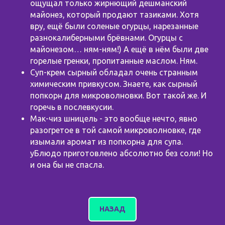
ощущал только жирнющий дешманский
майонез, который продают тазиками. Хотя
вру, ещё были соленые огурцы, нарезанные
разнокалиберными брёвнами. Огурцы с
майонезом… ням-ням!) А ещё в нём были две
горелые гренки, пропитанные маслом. Ням.
Суп-крем сырный обладал очень странным
химическим привкусом. Знаете, как сырный
попкорн для микроволновки. Вот такой же. И
горечь в послевкусии.
Мак-чиз шницель - это вообще нечто, явно
разогретое в той самой микроволновке, где
изымали аромат из попкорна для супа.
уБлюдо приготовлено абсолютно без соли! Но
и она бы не спасла.
НАЗАД