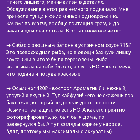
Ничего лишнего, минимализм в деталях.
Обслуживание в этот раз немного подкачало. Мне
принесли тунца и филе миньон одновременно.
Зачем? Хз. Матчу вообще притащил сразу и до
начала еды она остыла. В остальном всё чётко.
➡️ Сибас с овощным батонэ в устричном соусе 715₽.
Это превосходная рыба, но в овощи бахнули лишку
соуса. Они в итоге были пересолены. Рыба
вытягивала на себе блюдо, но есть НО. Ещё отмечу,
что подача и посуда красивые.
➡️ Осьминог 420₽ - восторг. Ароматный и нежный,
упругий и вкусный. Тут кайфули! Чего не скажешь про
баклажан, который не довели до готовности.
Осьминог затащил, но есть НО. А как его приятно
фотографировать, эх, был бы я дома, то
развернулся бы. А тут взгляды зоркие у народа,
бдят, поэтому мы максимально аккуратны).