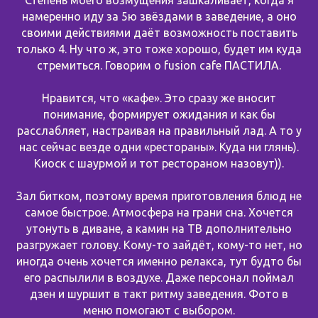
Степень моего возмущения зашкаливает, когда я
намеренно иду за 5ю звёздами в заведение, а оно
своими действиями даёт возможность поставить
только 4. Ну что ж, это тоже хорошо, будет им куда
стремиться. Говорим о fusion cafe ПАСТИЛА.
Нравится, что «кафе». Это сразу же вносит
понимание, формирует ожидания и как бы
расслабляет, настраивая на правильный лад. А то у
нас сейчас везде одни «рестораны». Куда ни глянь).
Киоск с шаурмой и тот рестораном назовут)).
Зал битком, поэтому время приготовления блюд не
самое быстрое. Атмосфера на грани сна. Хочется
утонуть в диване, а камин на ТВ дополнительно
разгружает голову. Кому-то зайдёт, кому-то нет, но
иногда очень хочется именно релакса, тут будто бы
его распылили в воздухе. Даже персонал поймал
дзен и шуршит в такт ритму заведения. Фото в
меню помогают с выбором.