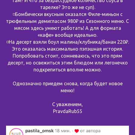
там? И что за безрассудное количество соуса в
тарелке? Это же не суп).
◽️Бомбически вкусным оказался Филе-миньон с
трюфельным демигласом 980₽ из Сезонного меню. С
мясом здесь умеют работать! А для формата
«кафе» вообще идеально.
◽️На десерт взяли боул малина/клубника/банан 220₽.
Это оказалась максимально пэпэшная история.
Попробовать стоит, сомневаюсь, что это прям
десерт, но освежиться этим блюдом или легонечко
подкрепиться вполне можно.
Однозначно приедем снова, когда будет новое
меню!
С уважением,
PravdaRub55