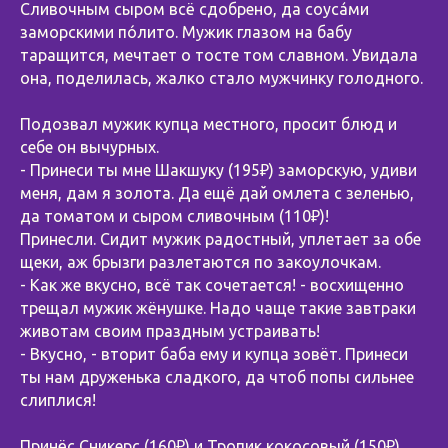
Сливочным сыром всё сдобрено, да соусáми
заморскими пóлито. Мужик глазом на бабу
таращится, мечтает о тосте том славном. Увидала
она, поделилась, жалко стало мужчинку голодного.
⠀
Подозвал мужик купца местного, просит блюд и
себе он вычурных.
- Принеси ты мне Шакшуку (195₽) заморскую, удиви
меня, дам я золота. Да ещё дай омлета с зеленью,
да томатом и сыром сливочным (110₽)!
Принесли. Сидит мужик радостный, уплетает за обе
щеки, аж брызги разлетаются по закоулочкам.
- Как же вкусно, всё так сочетается! - восхищенно
трещал мужик жёнушке. Надо чаще такие завтраки
животам своим праздным устраивать!
- Вкусно, - вторит баба ему и купца зовёт. Принеси
ты нам друженька сладкого, да чтоб попы сильнее
слиплися!
⠀
Принёс Сникерс (160₽) и Тропик кокосовый (150₽).