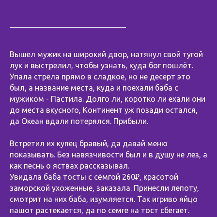
Вышел мужик на широкий двор, натянул свой тугой
лук и выстрелил, чтобы узнать, куда бог пошлёт.
Упала стрела прямо в сладкое, но не десерт это
был, а название места, куда и поехали баба с
мужиком - Пастила. Долго ли, коротко ли ехали они
до места вкусного, Континент уж позади остался,
да Океан вдали потерялся. Прибыли.
⠀
Встретил их купец бравый, да давай меню
показывать. Без навязчивости был и в душу не лез, а
как песнь о яствах рассказывал.
Увидала баба тосты с сёмгой 260₽, красотой
заморской ухоженные, заказала. Принесли лепоту,
смотрит на них баба, изумляется. Так игриво яйцо
пашот растекается, да по семге на тост сбегает.