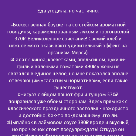
Еда угодила, но частично.
◽️Божественная брускетта со стейком ароматной
говядины, карамелизованным луком и горгонзолой
370₽. Великолепное сочетание! Свежий хлеб и
нежное мясо оказывают удивительный эффект на
организм. Мерси).
◽️Салат с киноа, креветками, апельсином, цукини-
гриль и вялеными томатами 490₽ у жены не
связался в единое целое, но мне показался вполне
отвечающим «салатным нормативам», если такие
существуют.
◽️Нисуаз с яйцом пашот фри и тунцом 530₽
понравился уже обоим сторонам. Здесь прям как с
классического праздничного застолья - нажористо
и достойно. Как-то по-домашнему что ли.
◽️Цыплёнок в лаймовом соусе 380₽ вроде и вкусный,
но про чеснок стоит предупреждать! Откуда он