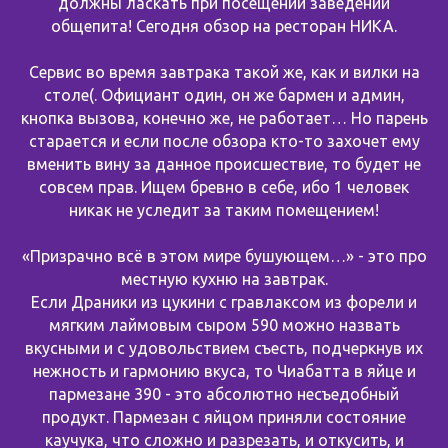
должны ласкать при посещении заведений
общепита! Сегодня обзор на ресторан НИКА.
Сервис во время завтрака такой же, как и вилки на
столе(. Официант один, он же бармен и админ,
кнопка вызова, конечно же, не работает… Но парень
старается и если после обзора кто-то захочет ему
вменить вину за данное происшествие, то будет не
совсем прав. Ищем бревно в себе, ибо 1 человек
никак не уследит за таким помещением!
«Призрачно всё в этом мире бушующем…» - это про
местную кухню на завтрак.
Если Драники из цукини с гравлаксом из форели и
мягким лаймовым сыром 590 можно назвать
вкусными и с удовольствием съесть, подчеркнув их
нежность и гармонию вкуса, то Чиабатта в яйце и
пармезане 390 - это абсолютно несъедобный
продукт. Пармезан с яйцом приняли состояние
каучука, что сложно и разрезать, и откусить, и