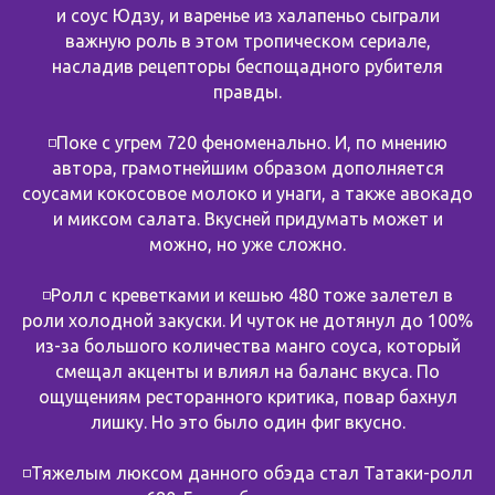
и соус Юдзу, и варенье из халапеньо сыграли
важную роль в этом тропическом сериале,
насладив рецепторы беспощадного рубителя
правды.
⠀
◽️Поке с угрем 720 феноменально. И, по мнению
автора, грамотнейшим образом дополняется
соусами кокосовое молоко и унаги, а также авокадо
и миксом салата. Вкусней придумать может и
можно, но уже сложно.
⠀
◽️Ролл с креветками и кешью 480 тоже залетел в
роли холодной закуски. И чуток не дотянул до 100%
из-за большого количества манго соуса, который
смещал акценты и влиял на баланс вкуса. По
ощущениям ресторанного критика, повар бахнул
лишку. Но это было один фиг вкусно.
⠀
◽️Тяжелым люксом данного обэда стал Татаки-ролл