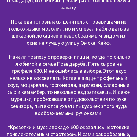
Правдаруб, и официант) были рады свершившемуся
заказу.
Пока еда готовилась, ценитель с товарищами не
только языки мозолил, но и успевал наблюдать за
шикарной локацией и невообразимым видом из
окна на лучшую улицу Омска. Кайф.
◽️Начали трапезу с проверки пиццы, когда-то сильно
любимой в семье Правдаруба, Пять сыров на
трюфеле 680. И не ошиблись в выборе. Этот вкус
нельзя не восхвалять. Когда в пицце трюфельный
соус, моцарелла, горгонзола, пармезан, сливочный
сыр и камамбер, то невольно вздрагиваешь. И даже
мурашки, пробежавшие от удовольствия по руке
ревизора, пытаются ухватить кусочек этого чуда
воображаемыми ручонками.
⠀
◽️Креветки и мусс авокадо 600 оказались чертовски
привлекательным стартером. И сами ракообразные,