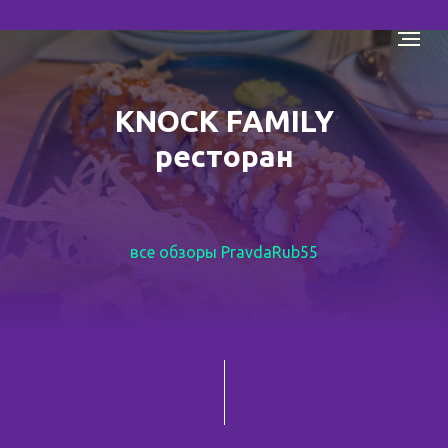
KNOCK FAMILY
ресторан
все обзоры PravdaRub55