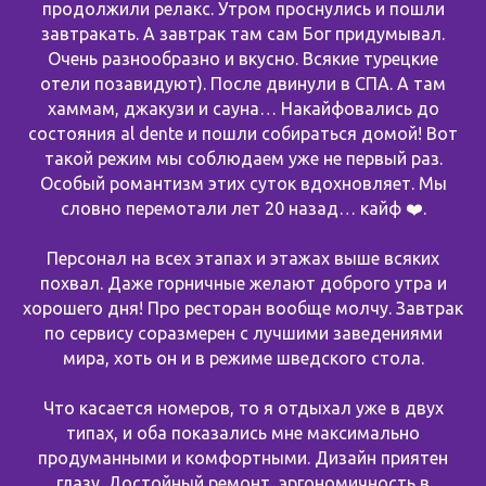
продолжили релакс. Утром проснулись и пошли
завтракать. А завтрак там сам Бог придумывал.
Очень разнообразно и вкусно. Всякие турецкие
отели позавидуют). После двинули в СПА. А там
хаммам, джакузи и сауна… Накайфовались до
состояния al dente и пошли собираться домой! Вот
такой режим мы соблюдаем уже не первый раз.
Особый романтизм этих суток вдохновляет. Мы
словно перемотали лет 20 назад… кайф ❤️.
Персонал на всех этапах и этажах выше всяких
похвал. Даже горничные желают доброго утра и
хорошего дня! Про ресторан вообще молчу. Завтрак
по сервису соразмерен с лучшими заведениями
мира, хоть он и в режиме шведского стола.
Что касается номеров, то я отдыхал уже в двух
типах, и оба показались мне максимально
продуманными и комфортными. Дизайн приятен
глазу. Достойный ремонт, эргономичность в