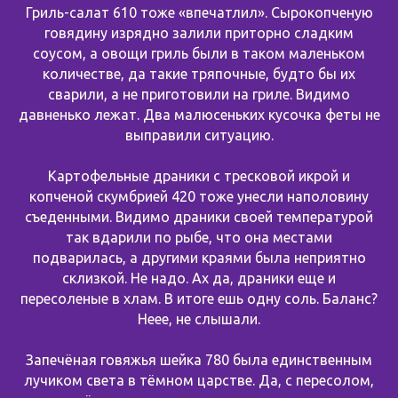
Гриль-салат 610 тоже «впечатлил». Сырокопченую
говядину изрядно залили приторно сладким
соусом, а овощи гриль были в таком маленьком
количестве, да такие тряпочные, будто бы их
сварили, а не приготовили на гриле. Видимо
давненько лежат. Два малюсеньких кусочка феты не
выправили ситуацию.
Картофельные драники с тресковой икрой и
копченой скумбрией 420 тоже унесли наполовину
съеденными. Видимо драники своей температурой
так вдарили по рыбе, что она местами
подварилась, а другими краями была неприятно
склизкой. Не надо. Ах да, драники еще и
пересоленые в хлам. В итоге ешь одну соль. Баланс?
Неее, не слышали.
Запечёная говяжья шейка 780 была единственным
лучиком света в тёмном царстве. Да, с пересолом,