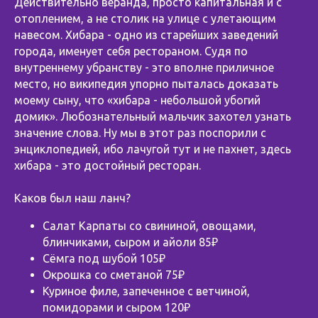
Действительно веранда, просто капитальная и с
отоплением, а не столик на улице с улетающим
навесом. Хибара - одно из старейших заведений
города, именует себя рестораном. Судя по
внутреннему убранству - это вполне приличное
место, но википедия упорно пыталась доказать
моему сыну, что «хибара - небольшой убогий
домик». Любознательный мальчик захотел узнать
значение слова. Ну мы в этот раз поспорили с
энциклопедией, ибо лачугой тут и не пахнет, здесь
хибара - это достойный ресторан.
⠀
Каков был наш ланч?
Салат Карпаты со свининой, овощами,
блинчиками, сыром и айоли 85₽
Сёмга под шубой 105₽
Окрошка со сметаной 75₽
Куриное филе, запеченное с ветчиной,
помидорами и сыром 120₽