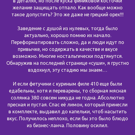
в деталях, но после куска финиковой косточки
желание защищать отпало. Как вообще можно
такое допустить? Это же даже не грецкий орех!!!
Заведение с душой из нулевых, тогда было
актуально, хорошо помню их начало.
Переформатировать сложно, да и люди идут по
привычке, но содержать в качестве и вкусе
возможно. Многие ностальгически подтянутся.
Обнаружив на последней странице «суши», я грустно
вздохнул, эту стадию мы знаем…
И если фетучини с куриным филе 410 еще были
едабельны, хотя и переварены, то сборная мясная
солянка 380 совсем никуда не годна. Абсолютно
пресная и пустая. Спас её лимон, который принесли
в комплекте, выдавил до капельки, чтоб насытить
вкус. Получилось неплохо, если бы это было блюдо
из бизнес-ланча. Половину осилил.