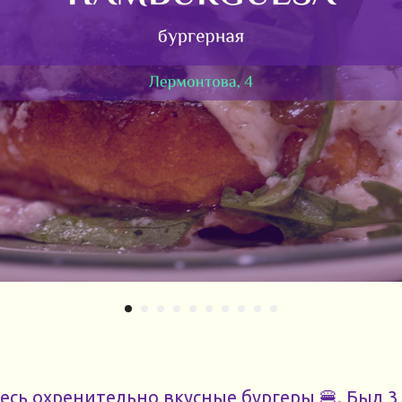
есь охренительно вкусные бургеры 🍔. Был 3 