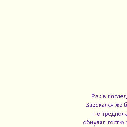
P.s.: в посл
Зарекался же б
не предпола
обнулял гостю 