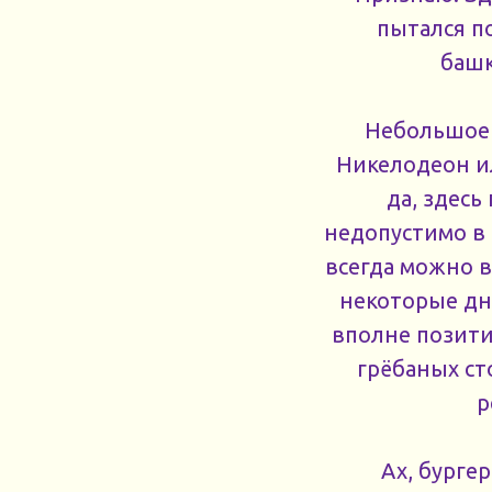
пытался п
башк
Небольшое 
Никелодеон ил
да, здесь
недопустимо в 
всегда можно 
некоторые дни
вполне позити
грёбаных ст
р
Ах, бурге