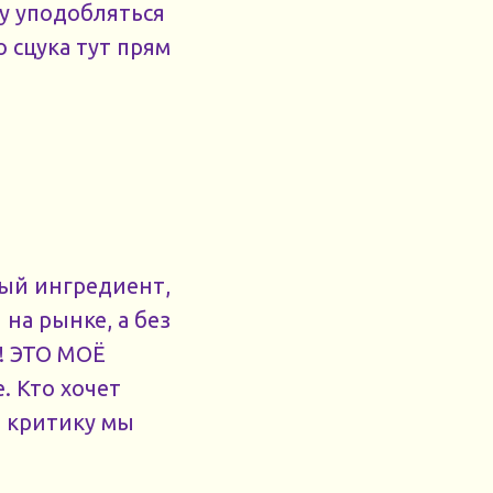
ду уподобляться
 сцука тут прям
дый ингредиент,
 на рынке, а без
е! ЭТО МОЁ
. Кто хочет
, критику мы