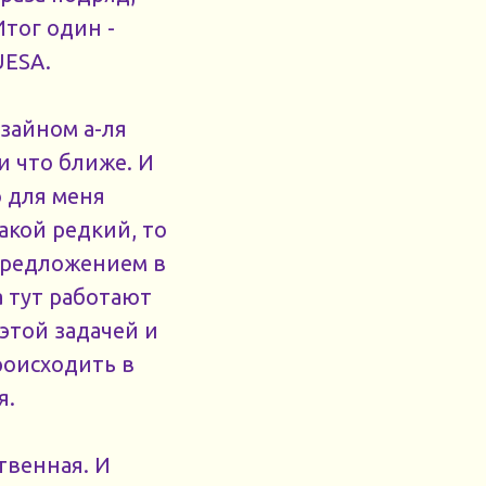
тог один -
UESA.
зайном а-ля
и что ближе. И
о для меня
акой редкий, то
предложением в
а тут работают
этой задачей и
роисходить в
я.
твенная. И