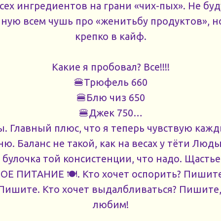
сех ингредиентов на грани «чих-пых». Не бу
ную всем чушь про «женитьбу продуктов», но
крепко в кайф.
Какие я пробовал? Все!!!!
🍔Трюфель 660
🍔Блю чиз 650
🍔Джек 750…
. Главный плюс, что я теперь чувствую каж
ню. Баланс не такой, как на весах у тёти Люды
 булочка той консистенции, что надо. Щасть
 ПИТАНИЕ 🍽️. Кто хочет оспорить? Пишите
Пишите. Кто хочет выдалбливаться? Пишите
любим!