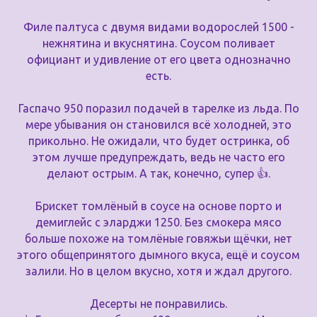
Филе палтуса с двумя видами водорослей 1500 -
нежнятина и вкуснятина. Соусом поливает
официант и удивление от его цвета однозначно
есть.
Гаспачо 950 поразил подачей в тарелке из льда. По
мере убывания он становился всё холодней, это
прикольно. Не ожидали, что будет остринка, об
этом лучше предупреждать, ведь не часто его
делают острым. А так, конечно, супер 👍.
Брискет томлёный в соусе на основе порто и
демиглейс с эларджи 1250. Без смокера мясо
больше похоже на томлёные говяжьи щёчки, нет
этого общепринятого дымного вкуса, ещё и соусом
залили. Но в целом вкусно, хотя и ждал другого.
Десерты не понравились.