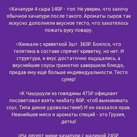
◽️Хачапури 4 сыра 540₽ - топ. Не уверен, что захочу
обычное хачапури после такого. Ароматы сыров так
искусно дополняли вкусное тесто, что захотелось
пожать руку повару.
◽️Хинкали с креветкой 3шт. 360₽. Боялся, что
телятина в составе спрячет креветку, но нет. И
структура, и вкус достаточно ощущались, а
вкуснейшие соусы грамотно завершили блюдо,
придав ему ещё больше индивидуальности. Тесто
супер!
◽️К Чашушули из говядины 475₽ официант
посоветовал взять чиабату 80₽, чтоб вымакивать
соус. Типа дикое удовольствие!) И он оказался прав.
Нежнейшее мясо и ароматы специй - это Грузия,
детка!
◽️На десерт мини-хачапури с малиной 245₽.