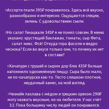
◽️Ассорти пхали 395₽ понравилось. Здесь всё вкусно,
разнообразно и интересно. Ощущаются специи,
зелень. С удовольствием съели.
◽️Но салат Генацвале 345₽ я не понял совсем. В меню
указано: хрустящий баклажан, томаты, сыр Фета,
салат микс. Фсё! Откуда гора фасоли и ведро
чеснока? Если во вкусе только они, то почему их нет
в составе?
◽️Хачапури с грушей и сыром дор блю 435₽ больше
напомнило одноимённую пиццу. Сыра было мало,
не по-хачапурски как-то. Тесто слишком плотное,
неудачный замес, на мой взгляд.
◽️Чизкейк пахлава с мёдом и грецким орехом 290₽
могу назвать вкусным, но на любителя. У нас счёт
3:2. Пока большему числу людей он понравился.