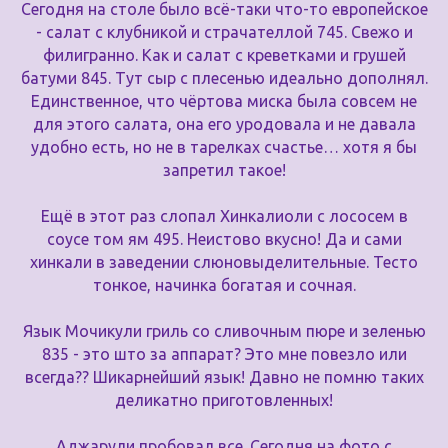
Сегодня на столе было всё-таки что-то европейское
- салат с клубникой и страчателлой 745. Свежо и
филигранно. Как и салат с креветками и грушей
батуми 845. Тут сыр с плесенью идеально дополнял.
Единственное, что чёртова миска была совсем не
для этого салата, она его уродовала и не давала
удобно есть, но не в тарелках счастье… хотя я бы
запретил такое!
Ещё в этот раз слопал Хинкалиоли с лососем в
соусе том ям 495. Неистово вкусно! Да и сами
хинкали в заведении слюновыделительные. Тесто
тонкое, начинка богатая и сочная.
Язык Мочикули гриль со сливочным пюре и зеленью
835 - это што за аппарат? Это мне повезло или
всегда?? Шикарнейший язык! Давно не помню таких
деликатно приготовленных!
Аджарули пробовал все. Сегодня на фото с