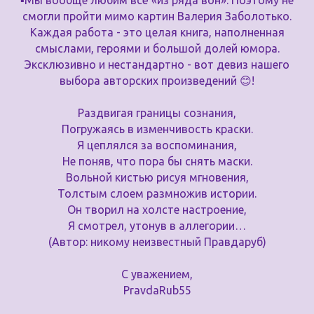
▪️Мы вообще любим всё «из ряда вон». Поэтому не
смогли пройти мимо картин Валерия Заболотько.
Каждая работа - это целая книга, наполненная
смыслами, героями и большой долей юмора.
Эксклюзивно и нестандартно - вот девиз нашего
выбора авторских произведений 😊!
Раздвигая границы сознания,
Погружаясь в изменчивость краски.
Я цеплялся за воспоминания,
Не поняв, что пора бы снять маски.
Вольной кистью рисуя мгновения,
Толстым слоем размножив истории.
Он творил на холсте настроение,
Я смотрел, утонув в аллегории…
(Автор: никому неизвестный Правдаруб)
С уважением,
PravdaRub55