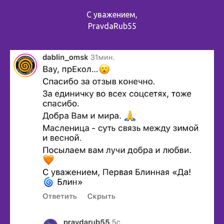
С уважением,
PravdaRub55