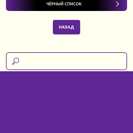
ЧЁРНЫЙ СПИСОК
НАЗАД
найти компанию
По любым вопросам пишите!
СОЦСЕТИ - pravdarub55