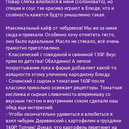
Повар слегка влюбился в меня (солоновато), но
специи и соус так красиво играют в блюде, что и
солёность кажется будто умышленно такая.
Максимальный кайф от чебуреков! Мы же за ними
сюда и приехали. Особенно хочу отметить тесто,
оно было идеальным. Масло не стекало, всё очень
грамотно приготовлено.
- Классический с говядиной и свининой 130₽. Вкус
прям из детства! Обалденно! А легкое
похрустывание лука в фарше добавляет какой-то
изящности этому уличному народному блюду.
- Сочинский с сыром и томатами 160₽ после
классики прикольно освежает рецепторы. Томатная
кислинка и сырная сливочность вперемешку со
вкусным тестом и внутренним соком сделали наш
обед еще интересней.
- Чтобы окончательно удивиться и влюбиться я
взял чебурек Деревенский с картофелем и груздями
160₽! Топчик! Думал, что картофель перетянет на