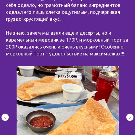
себя одеяло, но грамотный баланс ингредиентов
сделал его лишь слегка ощутимым, подчеркивая
груздо-хрустящий вкус.
Не знаю, зачем мы взяли еще и десерты, но и
карамельный медовик за 170₽, и морковный торт за
200₽ оказались очень и очень вкусными! Особенно
морковный торт - удовольствие на максималках!!!