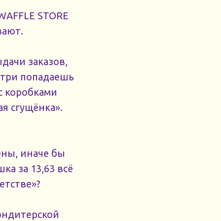
 WAFFLE STORE
вают.
ыдачи заказов,
нутри попадаешь
с коробками
я сгущёнка».
ены, иначе бы
ка за 13,63 всё
етстве»?
кондитерской