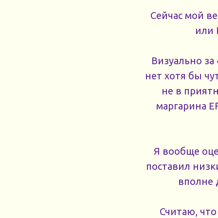
Сейчас мой в
или 
Визуально за 
нет хотя бы чу
не в прият
маргарина E
Я вообще оце
поставил низки
вполне 
Считаю, что