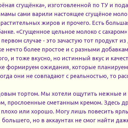
ёная сгущёнка», изготовленной по ТУ и пода
 мамы сами варили настоящее сгущёное моло
растительных жиров и прочего. Есть большая
банке. «Сгущенное цельное молоко с сахаром»
 первом случае - это зачастую тот продукт из 
же нечто более простое и с разными добавка
го, и тоже вкусно, но истинный вкус и каче
же формируем ожидания, которые планируем
когда они не совпадают с реальностью, то рас
довым тортом. Мы хотели ощутить нежные 
м, прослоенные сметанным кремом. Здесь др
то плохо или хорошо. Могу лишь повесить ярл
 большего, но в аккаунтах не смог найти даж