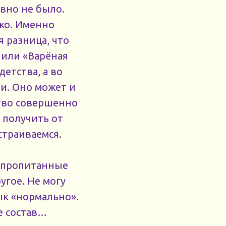
вно не было.
ко. Именно
 разница, что
 или «Варёная
детства, а во
ми. Оно может и
ство совершенно
 получить от
страиваемся.
и пропитанные
угое. Не могу
ык «нормально».
е состав…