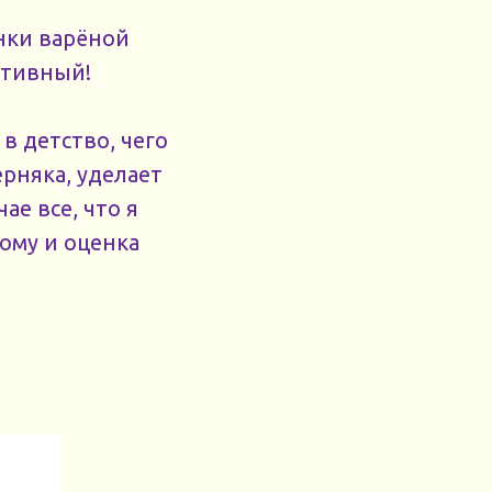
ёнки варёной
отивный!
 в детство, чего
ерняка, уделает
ае все, что я
ому и оценка