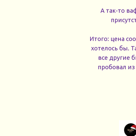
А так-то ва
присутс
Итого: цена соо
хотелось бы. Т
все другие б
пробовал из