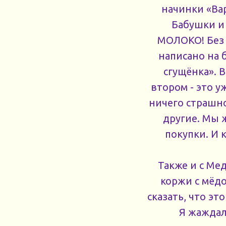
начинки «Вар
Бабушки и
МОЛОКО! Без 
написано на 
сгущёнка». В
втором - это у
ничего страшно
другие. Мы 
покупки. И 
Также и с Ме
коржи с мёдо
сказать, что э
Я жаждал