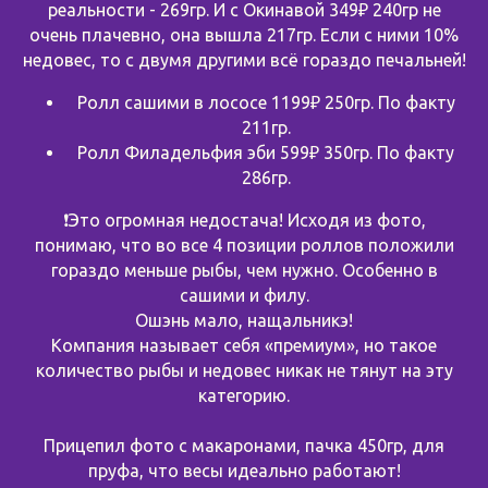
реальности - 269гр. И с Окинавой 349₽ 240гр не
очень плачевно, она вышла 217гр. Если с ними 10%
недовес, то с двумя другими всё гораздо печальней!
Ролл сашими в лососе 1199₽ 250гр. По факту
211гр.
Ролл Филадельфия эби 599₽ 350гр. По факту
286гр.
❗️Это огромная недостача! Исходя из фото,
понимаю, что во все 4 позиции роллов положили
гораздо меньше рыбы, чем нужно. Особенно в
сашими и филу.
Ошэнь мало, нащальникэ!
Компания называет себя «премиум», но такое
количество рыбы и недовес никак не тянут на эту
категорию.
Прицепил фото с макаронами, пачка 450гр, для
пруфа, что весы идеально работают!