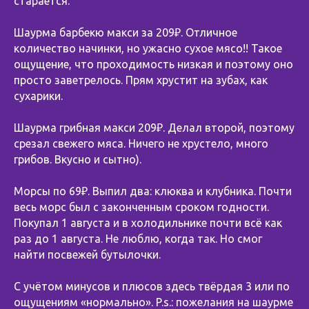
старается.
⠀
Шаурма барбекю макси за 209₽. Отличное
количество начинки, но ужасно сухое мясо!! Такое
ощущение, что проходимость низкая и поэтому оно
просто заветрелось. Прям хрустит на зубах, как
сухарики.
Шаурма грибная макси 209₽. Делал второй, поэтому
срезал свежего мяса. Ничего не хрустело, много
грибов. Вкусно и сытно).
Морсы по 69₽. Выпил два: клюква и клубника. Почти
весь морс был с законченным сроком годности.
Покупал 1 августа и в холодильнике почти всё как
раз до 1 августа. Не люблю, когда так. Но смог
найти посвежей бутылочки.
⠀
С учётом минусов и плюсов здесь твёрдая 3 или по
ощущениям «нормально». P.s.: пожелания на шаурме