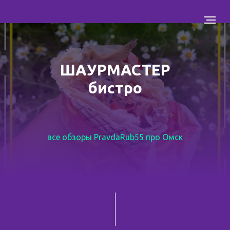
ШАУРМАСТЕР
бистро
все обзоры PravdaRub55 про Омск