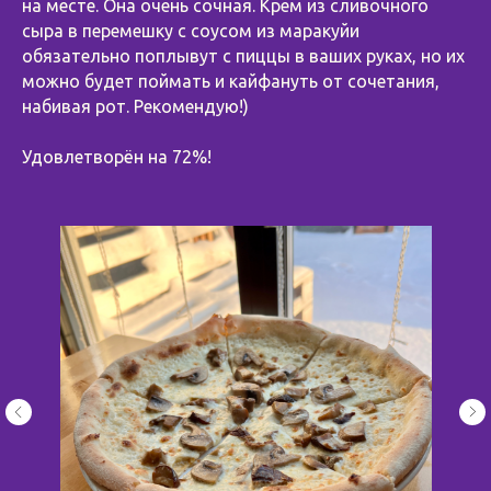
на месте. Она очень сочная. Крем из сливочного
сыра в перемешку с соусом из маракуйи
обязательно поплывут с пиццы в ваших руках, но их
можно будет поймать и кайфануть от сочетания,
набивая рот. Рекомендую!)
Удовлетворён на 72%!