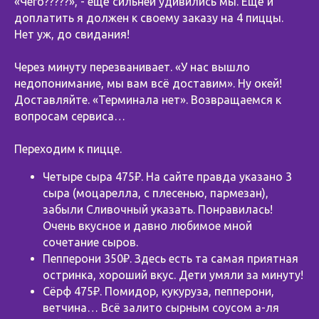
«Чего?????», - ещё сильней удивились мы. Ещё и
доплатить я должен к своему заказу на 4 пиццы.
Нет уж, до свидания!
Через минуту перезванивает. «У нас вышло
недопонимание, мы вам всё доставим». Ну окей!
Доставляйте. «Терминала нет». Возвращаемся к
вопросам сервиса…
Переходим к пицце.
Четыре сыра 475₽. На сайте правда указано 3
сыра (моцарелла, с плесенью, пармезан),
забыли Сливочный указать. Понравилась!
Очень вкусное и давно любимое мной
сочетание сыров.
Пепперони 350₽. Здесь есть та самая приятная
остринка, хороший вкус. Дети умяли за минуту!
Сёрф 475₽. Помидор, кукуруза, пепперони,
ветчина… Всё залито сырным соусом а-ля