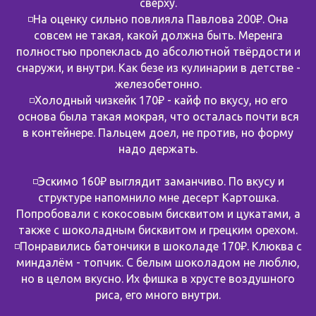
сверху.
◽️На оценку сильно повлияла Павлова 200₽. Она
совсем не такая, какой должна быть. Меренга
полностью пропеклась до абсолютной твёрдости и
снаружи, и внутри. Как безе из кулинарии в детстве -
железобетонно.
◽️Холодный чизкейк 170₽ - кайф по вкусу, но его
основа была такая мокрая, что осталась почти вся
в контейнере. Пальцем доел, не против, но форму
надо держать.
◽️Эскимо 160₽ выглядит заманчиво. По вкусу и
структуре напомнило мне десерт Картошка.
Попробовали с кокосовым бисквитом и цукатами, а
также с шоколадным бисквитом и грецким орехом.
◽️Понравились батончики в шоколаде 170₽. Клюква с
миндалём - топчик. С белым шоколадом не люблю,
но в целом вкусно. Их фишка в хрусте воздушного
риса, его много внутри.