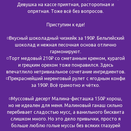
Девушка на кассе приятная, расторопная и
опрятная. Тоже всё без вопросов.
Приступим к еде!
◽️Вкусный шоколадный чизкейк за 190₽. Бельгийский
шоколад и нежная песочная основа отлично
гармонируют.
◽️Торт медовый 210₽ со сметанным кремом, курагой
и грецким орехом тоже понравился. Здесь
впечатлило нетривиальное сочетание ингредиентов.
◽️Прекраснейший меренговый рулет с ягодным конфи
за 190₽. Всё грамотно и чётко.
◽️Муссовый десерт Малина-фисташка 150₽ хорош,
но не идеален для меня. Малиновый ганаш сильно
перебивает сладостью мусс, а ванильного бисквита
слишком много. Но это дело привычки, просто я
больше люблю голые муссы без всяких глазурей