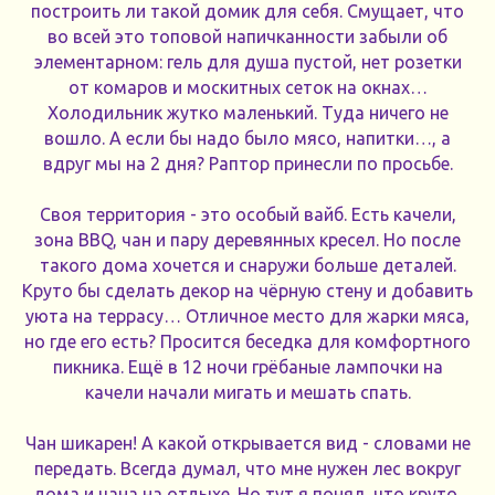
построить ли такой домик для себя. Смущает, что
во всей это топовой напичканности забыли об
элементарном: гель для душа пустой, нет розетки
от комаров и москитных сеток на окнах…
Холодильник жутко маленький. Туда ничего не
вошло. А если бы надо было мясо, напитки…, а
вдруг мы на 2 дня? Раптор принесли по просьбе.
Своя территория - это особый вайб. Есть качели,
зона BBQ, чан и пару деревянных кресел. Но после
такого дома хочется и снаружи больше деталей.
Круто бы сделать декор на чёрную стену и добавить
уюта на террасу… Отличное место для жарки мяса,
но где его есть? Просится беседка для комфортного
пикника. Ещё в 12 ночи грёбаные лампочки на
качели начали мигать и мешать спать.
Чан шикарен! А какой открывается вид - словами не
передать. Всегда думал, что мне нужен лес вокруг
дома и чана на отдыхе. Но тут я понял, что круто,