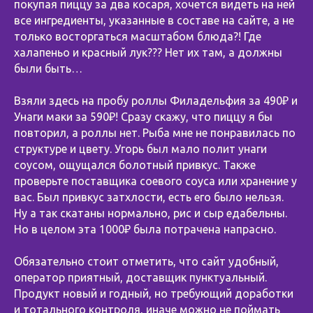
покупая пиццу за два косаря, хочется видеть на ней
все ингредиенты, указанные в составе на сайте, а не
только восторгаться масштабом блюда?! Где
халапеньо и красный лук??? Нет их там, а должны
были быть…
⠀
Взяли здесь на пробу роллы Филадельфия за 490₽ и
Унаги маки за 590₽! Сразу скажу, что пиццу я бы
повторил, а роллы нет. Рыба мне не понравилась по
структуре и цвету. Угорь был мало полит унаги
соусом, ощущался болотный привкус. Также
проверьте поставщика соевого соуса или хранение у
вас. Был привкус затхлости, есть его было нельзя.
Ну а так скатаны нормально, рис и сыр едабельны.
Но в целом эта 1000₽ была потрачена напрасно.
⠀
Обязательно стоит отметить, что сайт удобный,
оператор приятный, доставщик пунктуальный.
Продукт новый и годный, но требующий доработки
и тотального контроля, иначе можно не поймать