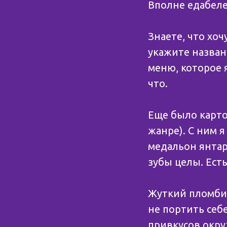
Вполне едабеле
Знаете, что хо
укажите назван
меню, которое 
что.
Еще было карто
жанре). С ним 
медальон янтарн
зубы целы. Ест
Жуткий пломбир
не портить себ
привкусов окру