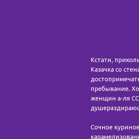
Кстати, прикол
Казачка со сте
достопримечате
пребывание. Хо
женщин а-ля СС
душераздирающ
Сочное куриное
карамелизован