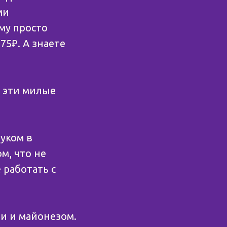
ми
му просто
75₽. А знаете
в эти милые
луком в
м, что не
 работать с
ми и майонезом.