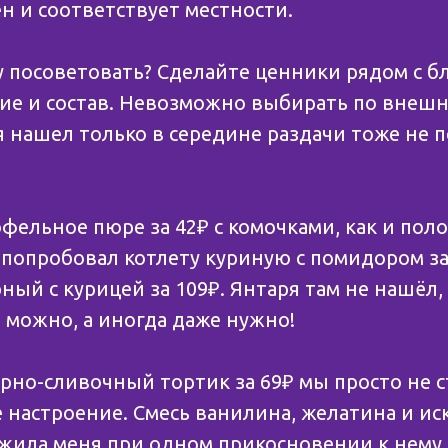
н и соответствует местности.
чу посоветовать? Сделайте ценники рядом с 
ие и состав. Невозможно выбирать по внешне
я нашел только в середине раздачи тоже не п
фельное пюре за 42₽ с комочками, как и пол
я попробовал котлету куриную с помидором за
ый с курицей за 109₽. Янтаря там не нашёл, 
ь можно, а иногда даже нужно!
но-сливочный тортик за 69₽ мы просто не ст
е настроение. Смесь ванилина, желатина и и
жила меня при одном прикосновении к нему.