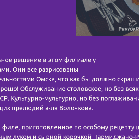
ьное решение в этом филиале у
нами. Они все разрисованы
льностями Омска, что как бы должно скраш
рошо! Обслуживание столовское, но без всяк
СР. Культурно-мультурно, но без поглаживан
их прелюдий а-ля Волочкова.
 филе, приготовленное по особому рецепту ш
ным луком и сырной корочкой Пармиджано-