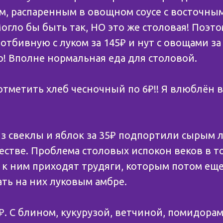
ом, распаренным в овощном соусе с восточны
гло бы быть так, НО это же столовая! Поэто
тбивную с луком за 145₽ и нут с овощами за 
о! Вполне нормальная еда для столовой.
отметить хлеб чесночный по 6₽!! Я влюблён 
из свеклы и яблок за 35₽ подпортили сырым 
стве. Проблема столовых испокон веков в то
 к ним приходят трудяги, которым потом еще
ь на них луковым амбре.
₽. С блином, кукурузой, ветчиной, помидора