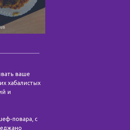
ивать ваше
их хабалистых
ий и
еф-повара, с
Реджано