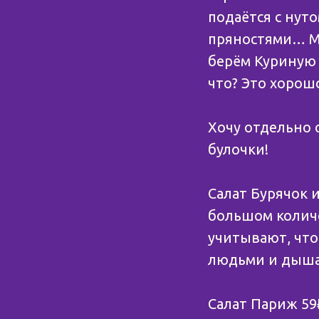
подаётся с нут
пряностями… Мо
берём Куриную о
что? Это хорош
Хочу отдельно 
булочки!
Салат Бурячок 
большом количе
учитывают, что
людьми и дышат
Салат Париж 59