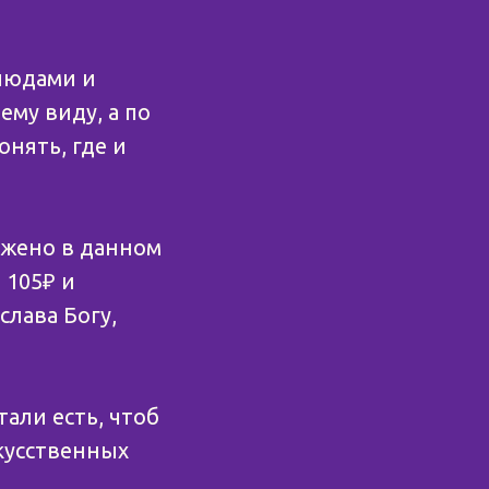
блюдами и
му виду, а по
онять, где и
ожено в данном
 105₽ и
слава Богу,
али есть, чтоб
скусственных