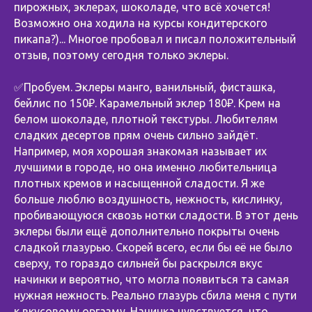
пирожных, эклерах, шоколаде, что всё хочется!
Возможно она ходила на курсы кондитерского
пикапа?)... Многое пробовал и писал положительный
отзыв, поэтому сегодня только эклеры.
⠀
✅Пробуем. Эклеры манго, ванильный, фисташка,
бейлис по 150₽. Карамельный эклер 180₽. Крем на
белом шоколаде, плотной текстуры. Любителям
сладких десертов прям очень сильно зайдёт.
Например, моя хорошая знакомая называет их
лучшими в городе, но она именно любительница
плотных кремов и насыщенной сладости. Я же
больше люблю воздушность, нежность, кислинку,
пробивающуюся сквозь нотки сладости. В этот день
эклеры были ещё дополнительно покрыты очень
сладкой глазурью. Скорей всего, если бы её не было
сверху, то гораздо сильней бы раскрылся вкус
начинки и вероятно, что могла появиться та самая
нужная нежность. Реально глазурь сбила меня с пути
к вкусовому оргазму. Начинка чувствуется, что