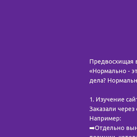
Предвосхищая в
«Нормально - эт
дела? Нормальн
⠀
1. Изучение сайт
Заказали через
Например:
➡️Отдельно выне