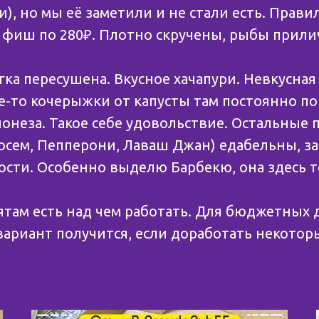
), но мы её заметили и не стали есть. Прави
а фиш по 280₽. Плотно скручены, рыбы прилич
гка пересушена. Вкусное хачапури. Невкусная
е-то кочерыжки от капусты там постоянно по
йонеза. Такое себе удовольствие. Остальные
сосем, Пепперони, Лаваш Джан) едабельны, з
ости. Особенно выделю Барбекю, она здесь т
ятам есть над чем работать. Для бюджетных 
ариант получится, если доработать некотор