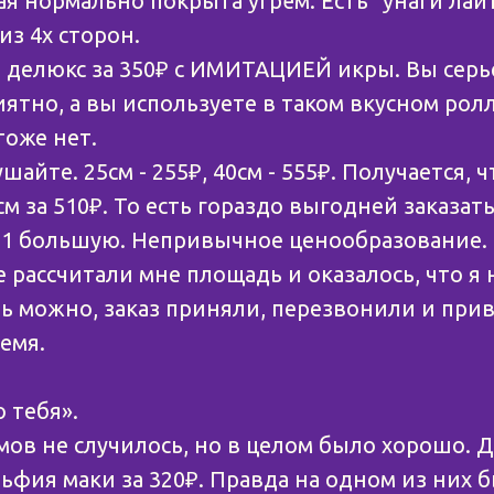
я нормально покрыта угрём. Есть “унаги лайт
из 4х сторон.
делюкс за 350₽ с ИМИТАЦИЕЙ икры. Вы серь
ятно, а вы используете в таком вкусном ролл
оже нет.
шайте. 25см - 255₽, 40см - 555₽. Получается, 
0см за 510₽. То есть гораздо выгодней заказат
 1 большую. Непривычное ценообразование.
 рассчитали мне площадь и оказалось, что я 
ь можно, заказ приняли, перезвонили и прив
емя.
ю тебя».
мов не случилось, но в целом было хорошо. 
фия маки за 320₽. Правда на одном из них б