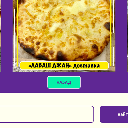
НАЗАД
най