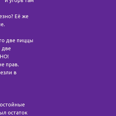
” и угорь там
езно? Её же
е.
что две пиццы
ь две
 НО!
не прав.
езли в
Достойные
ыл остаток