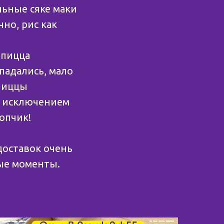
льные сяке маки
но, рис как
 пицца
падались, мало
 пиццы
а исключением
опчик!
доставок очень
ые моменты.