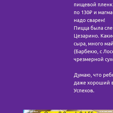
пищевой пленки
по 130₽ и магм
надо сварен!
Пицца была сле
Цезарино. Каки
сыра, много ма
(Барбекю, с Ло
чрезмерной сух
⠀
Думаю, что реб
даже хороший в
Успехов.