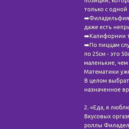
позиции, котора
только с одной 
➡️Филадельфия 
даже есть непри
➡️Калифорнии т
➡️По пиццам слу
по 25см - это 5
маленькие, чем
Математики уже
В целом выбрат
назначенное вр
⠀
2. «Еда, я любл
Вкусовых оргаз
роллы Филадель