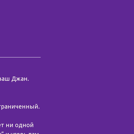
аваш Джан.
ограниченный.
ет ни одной