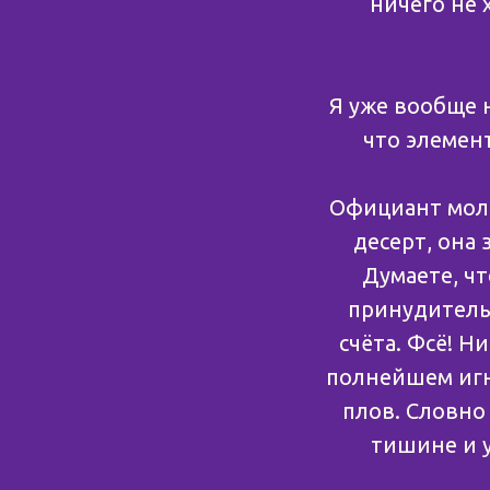
ничего не 
Я уже вообще н
что элемен
Официант молча
десерт, она 
Думаете, чт
принудительн
счёта. Фсё! 
полнейшем игно
плов. Словно
тишине и у