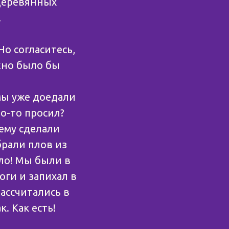
 деревянных
.
Но согласитесь,
жно было бы
 мы уже доедали
то-то просил?
 ему сделали
брали плов из
ло! Мы были в
оги и запихал в
ассчитались в
. Как есть!