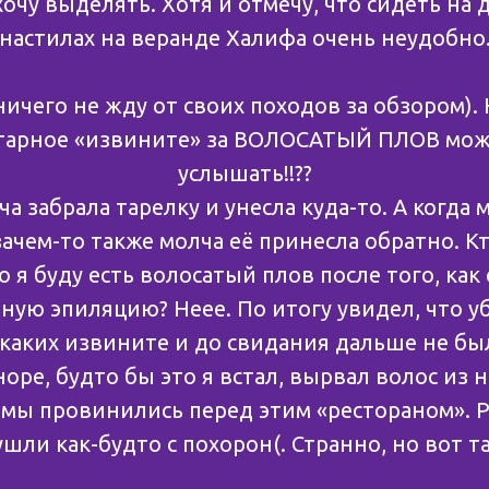
хочу выделять. Хотя и отмечу, что сидеть на
настилах на веранде Халифа очень неудобно
ичего не жду от своих походов за обзором). 
тарное «извините» за ВОЛОСАТЫЙ ПЛОВ мо
услышать!!??
 забрала тарелку и унесла куда-то. А когда
зачем-то также молча её принесла обратно. К
о я буду есть волосатый плов после того, как
ую эпиляцию? Неее. По итогу увидел, что у
Никаких извините и до свидания дальше не бы
ре, будто бы это я встал, вырвал волос из н
 мы провинились перед этим «рестораном». Р
шли как-будто с похорон(. Странно, но вот так