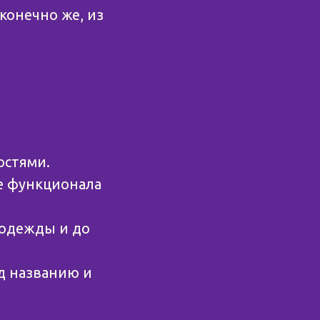
конечно же, из
остями.
е функционала
 одежды и до
д названию и