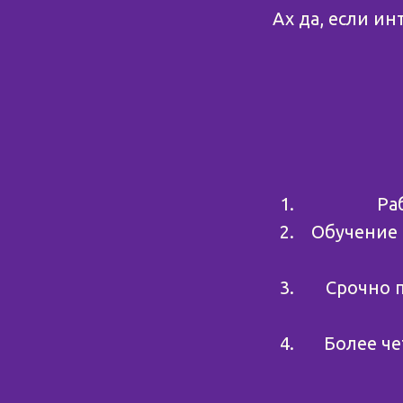
Ах да, если и
Ра
Обучение 
Срочно 
Более ч