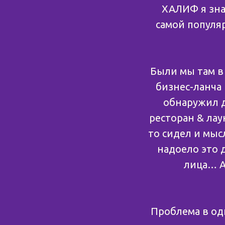
ХАЛИФ я зна
самой популяр
Были мы там в 
бизнес-ланча 
обнаружил д
ресторан & лау
то сидел и мыс
надоело это 
лица… А
Проблема в од