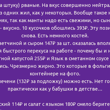
за штуку) рваные. На вкус совершенно нейтра
з одних жил, как у некоторых. Вообще такое 
ях, так как манты надо есть свежими, но сын
 - вкусно. 10 кусочков обошлись 393₽. Эту по
снова. Есть немного костей.
ветчиной и сыром 147₽ за шт. оказалась впол
 быстрого перекуса на работе - почему бы и 
тной капустой 255₽ и Язык в сметанном соусе
ись. Чрезмерно жирно. Это которые в фольг
контейнере на фото.
печени (132₽ за подложку) можно есть. Нет го
практически как у бабушки в детстве…
кий 114₽ и салат с языком 180₽ смело берите