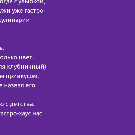
огда с улыбкой,
ужи уже гастро-
 кулинарии
ь.
только цвет.
-ля клубничный)
м привкусом.
е назвал его
 с детства.
астро-хаус нас