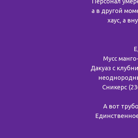
Персонал умере
а в другой мом
хаус, а в
Е
Мусс манго-
Дакуаз с клубн
неоднородны
Сникерс (23
А вот труб
Единственное,