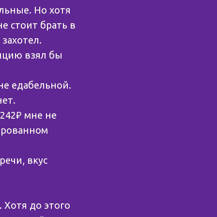
льные. Но хотя
не стоит брать в
 захотел.
зицию взял бы
не едабельной.
нет.
 242₽ мне не
ированном
речи, вкус
. Хотя до этого