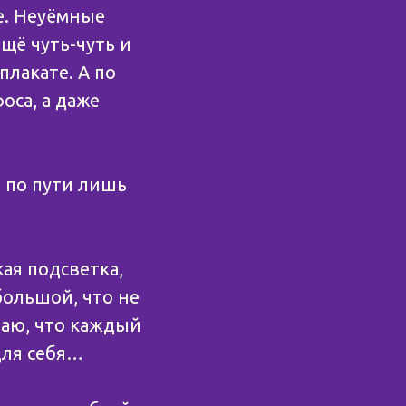
se. Неуёмные
щё чуть-чуть и
плакате. А по
оса, а даже
а по пути лишь
ая подсветка,
большой, что не
маю, что каждый
для себя…