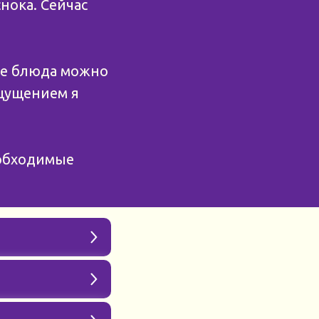
нока. Сейчас
ые блюда можно
ощущением я
еобходимые