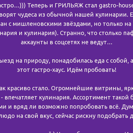
астро…))) Теперь и ГРИЛЬЯЖ стал gastro-hou
ворят чудеса из обычной нашей кулинарии. Е
ан с мишленовскими звёздами, но только на 
нария и кулинария). Странно, что столько паф
аккаунты в соцсетях не ведут…
езд на природу, понадобилась еда с собой, 
этот гастро-хаус. Идём пробовать!
как красиво стало. Огромнейшие витрины, ярк
 - впечатляет кулинария. Ассортимент такой 
ми и вряд ли возможно попробовать всё. Ду
людо на свой вкус, сейчас рискну подобрать 