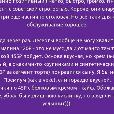
нно позитивный;) Четко, быстро, громко. Ин
ент с советской строгостью. Короче, они снар
нутри еще частично столовая. Но всё-таки для
обслуживание хорошее.
да через раз. Десерты вообще не могу хвалит
малина 120₽ - это не мусс, да и от манго там 
икой 155₽ пойдет. Основа вкусная, но крем (а
й, а с какими-то крупинками и синтетически
0₽ за сегмент торта) понравился сыну. Я бы н
Премиум (как в чеке), ели гораздо вкусней.
очки по 45₽ с белковым кремом - кайф. Обожаю
 убрал бы излишнюю кислинку, но вряд ли г
услышит))).