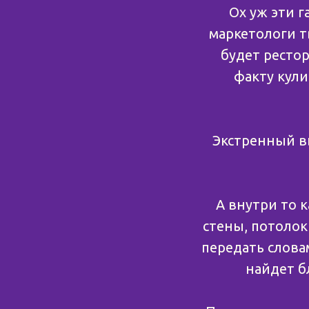
Ох уж эти г
маркетологи т
будет рестор
факту кули
Экстренный вы
А внутри то 
стены, потолок
передать слова
найдет б