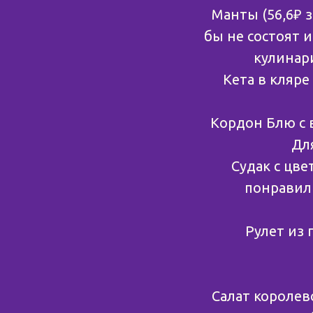
Манты (56,6₽ 
бы не состоят и
кулинари
Кета в кляре
Кордон Блю с 
Для
Судак с цве
понравил
Рулет из 
Салат королевс