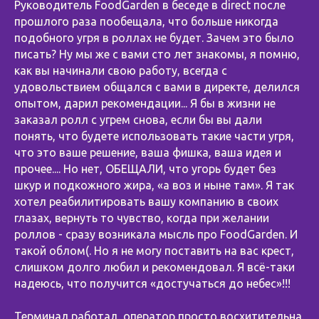
Руководитель FoodGarden в беседе в direct после
прошлого раза пообещала, что больше никогда
подобного угря в роллах не будет. Зачем это было
писать? Ну мы же с вами сто лет знакомы, я помню,
как вы начинали свою работу, всегда с
удовольствием общался с вами в директе, делился
опытом, дарил рекомендации... Я бы в жизни не
заказал ролл с угрем снова, если бы вы дали
понять, что будете использовать такие части угря,
что это ваше решение, ваша фишка, ваша идея и
прочее.... Но нет, ОБЕЩАЛИ, что угорь будет без
шкур и подкожного жира, «а воз и ныне там». Я так
хотел реабилитировать вашу компанию в своих
глазах, вернуть то чувство, когда при желании
роллов - сразу возникала мысль про FoodGarden. И
такой облом(. Но я не могу поставить на вас крест,
слишком долго любил и рекомендовал. Я всё-таки
надеюсь, что получится «достучаться до небес»!!!
⠀
Терминал работал, оператор просто восхитительна.