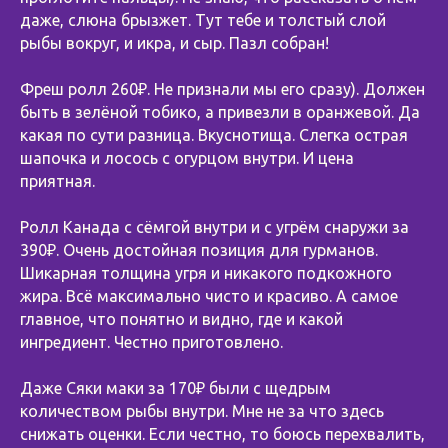
даже, слюна брызжет. Тут тебе и толстый слой
рыбы вокруг, и икра, и сыр. Пазл собран!
⠀
Фреш ролл 260₽. Не признали мы его сразу). Должен
быть в зелёной тобико, а привезли в оранжевой. Да
какая по сути разница. Вкуснотища. Слегка острая
шапочка и лосось с огурцом внутри. И цена
приятная.
⠀
Ролл Канада с сёмгой внутри и с угрём снаружи за
390₽. Очень достойная позиция для гурманов.
Шикарная толщина угря и никакого подкожного
жира. Всё максимально чисто и красиво. А самое
главное, что понятно и видно, где и какой
ингредиент. Честно приготовлено.
⠀
Даже Сяки маки за 170₽ были с щедрым
количеством рыбы внутри. Мне не за что здесь
снижать оценки. Если честно, то боюсь перехвалить,