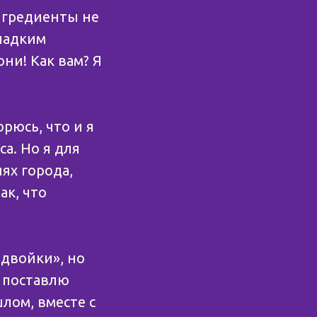
нгредиенты не
сладким
ни! Как вам? Я
рюсь, что и я
са. Но я для
ях города,
ак, что
«двойки», но
 поставлю
лом, вместе с