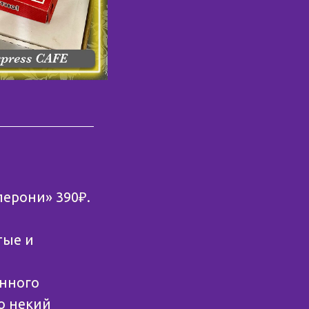
перони» 390₽.
тые и
анного
о некий