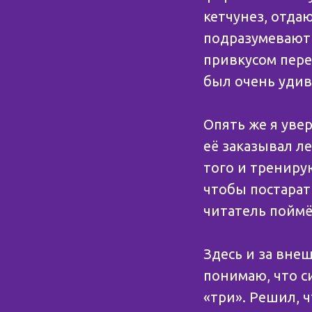
кетчунез, отда
подразумевают 
привкусом пере
был очень удив
⠀
Опять же я уве
её заказывал ле
того и трениру
чтобы постарат
читатель поймё
Здесь и за внеш
понимаю, что с
«три». Решил, 