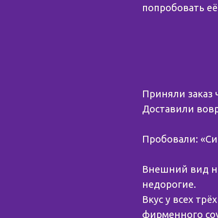
попробовать её
Приняли заказ ч
Доставили вовр
⠀
Пробовали: «Си
Внешний вид н
недорогие.
Вкус у всех трё
фирменного соу