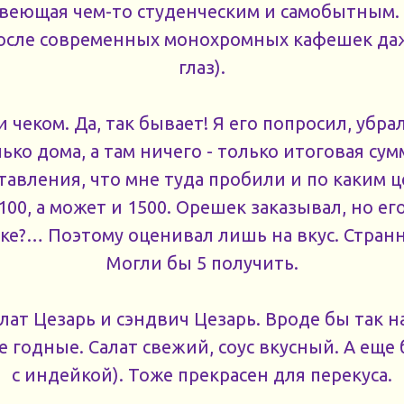
 веющая чем-то студенческим и самобытным.
после современных монохромных кафешек да
глаз).
 чеком. Да, так бывает! Я его попросил, убра
ько дома, а там ничего - только итоговая сумм
авления, что мне туда пробили и по каким 
100, а может и 1500. Орешек заказывал, но его
еке?… Поэтому оценивал лишь на вкус. Странно
Могли бы 5 получить.
алат Цезарь и сэндвич Цезарь. Вроде бы так 
 годные. Салат свежий, соус вкусный. А еще 
с индейкой). Тоже прекрасен для перекуса.