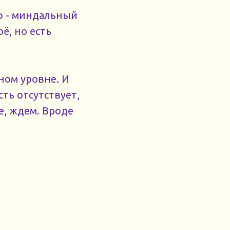
ф - миндальный
оё, но есть
ном уровне. И
ть отсутствует,
е, ждем. Вроде