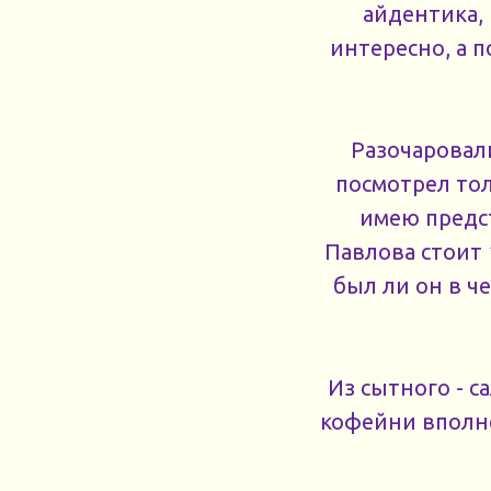
айдентика,
интересно, а 
Разочаровали
посмотрел тол
имею предст
Павлова стоит 
был ли он в ч
Из сытного - с
кофейни вполне