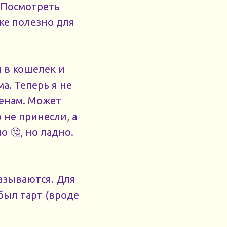
 Посмотреть
же полезно для
л в кошелек и
а. Теперь я не
ценам. Может
 не принесли, а
 🤔, но ладно.
называются. Для
был тарт (вроде