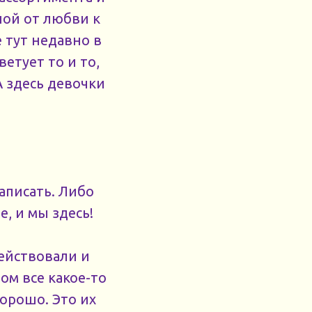
ной от любви к
 тут недавно в
етует то и то,
А здесь девочки
аписать. Либо
е, и мы здесь!
действовали и
ом все какое-то
хорошо. Это их