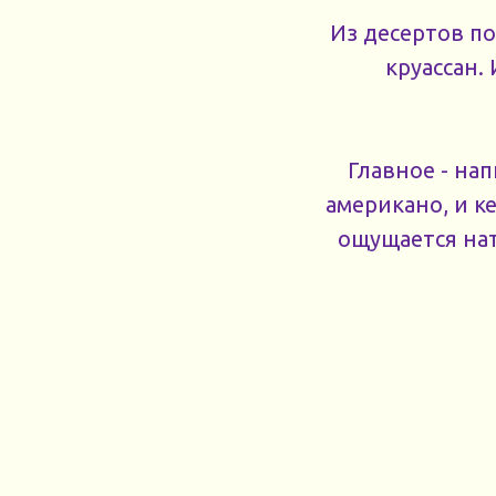
Из десертов п
круассан. 
Главное - на
американо, и к
ощущается нат