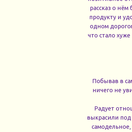
рассказ о нём
продукту и уд
одном дорогом
что стало хуже
Побывав в са
ничего не уви
Радует отнош
выкрасили под 
самодельное, 