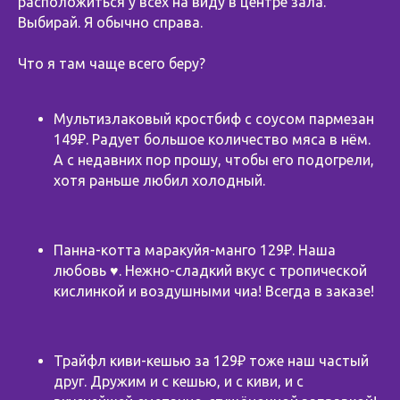
расположиться у всех на виду в центре зала.
Выбирай. Я обычно справа.
⠀
Что я там чаще всего беру?
Мультизлаковый кростбиф с соусом пармезан
149₽. Радует большое количество мяса в нём.
А с недавних пор прошу, чтобы его подогрели,
хотя раньше любил холодный.
Панна-котта маракуйя-манго 129₽. Наша
любовь ♥️. Нежно-сладкий вкус с тропической
кислинкой и воздушными чиа! Всегда в заказе!
Трайфл киви-кешью за 129₽ тоже наш частый
друг. Дружим и с кешью, и с киви, и с