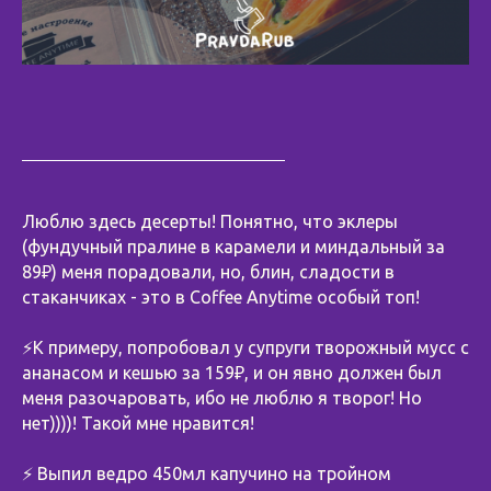
Люблю здесь десерты! Понятно, что эклеры
(фундучный пралине в карамели и миндальный за
89₽) меня порадовали, но, блин, сладости в
стаканчиках - это в Coffee Anytime особый топ!
⚡️К примеру, попробовал у супруги творожный мусс с
ананасом и кешью за 159₽, и он явно должен был
меня разочаровать, ибо не люблю я творог! Но
нет))))! Такой мне нравится!
⚡️ Выпил ведро 450мл капучино на тройном