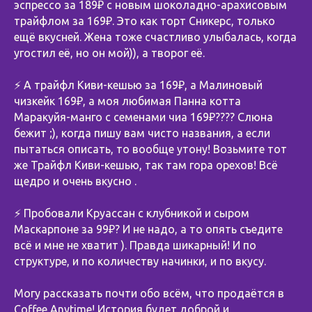
эспрессо за 189₽ с новым шоколадно-арахисовым
трайфлом за 169₽. Это как торт Сникерс, только
ещё вкусней. Жена тоже счастливо улыбалась, когда
угостил её, но он мой)), а творог её.
⚡️ А трайфл Киви-кешью за 169₽, а Малиновый
чизкейк 169₽, а моя любимая Панна котта
Маракуйя-манго с семенами чиа 169₽???? Слюна
бежит ;), когда пишу вам чисто названия, а если
пытаться описать, то вообще утону! Возьмите тот
же Трайфл Киви-кешью, так там гора орехов! Всё
щедро и очень вкусно .
⚡️ Пробовали Круассан с клубникой и сыром
Маскарпоне за 99₽? И не надо, а то опять съедите
всё и мне не хватит ). Правда шикарный! И по
структуре, и по количеству начинки, и по вкусу.
Могу рассказать почти обо всём, что продаётся в
Coffee Anytime! История будет доброй и