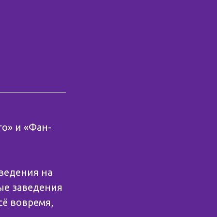
о» и «Фан-
аведения на
ные заведения
сё вовремя,