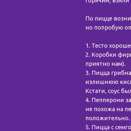
горячим, взяли
⠀
По пицце возни
но попробую оп
1. Тесто хорош
2. Коробки фир
приятно нам).
3. Пицца грибн
излишнюю кисли
Кстати, соус бы
4. Пепперони з
не похожа на п
положительно.
5. Пицца с семг