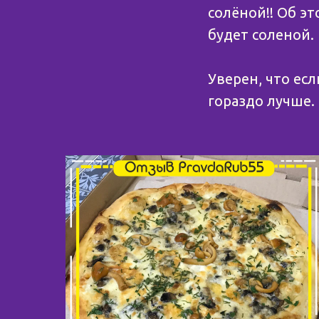
солёной!! Об э
будет соленой.
⠀
Уверен, что ес
гораздо лучше.