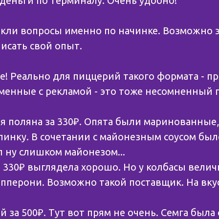
 деньги по терминалу. Очень удобно!
кли вопросы именно по начинке. Возможно 
исать свой опыт.
ее! Реально для пиццерий такого формата - п
менные с рекламой - это тоже несомненный п
ая поляна за 330₽. Опята были маринованные
нку. В сочетании с майонезным соусом было
л ну слишком майонезом...
а 330₽ выглядела хорошо. Но у колбасы вели
епперони. Возможно такой поставщик. На вкус
ой за 500₽. Тут вот прям не очень. Семга была