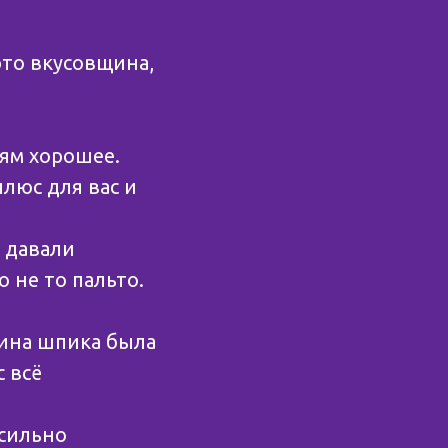
это вкусовщина,
рям хорошее.
люс для вас и
, давали
 не то пальто.
чина шпика была
 всё
 сильно