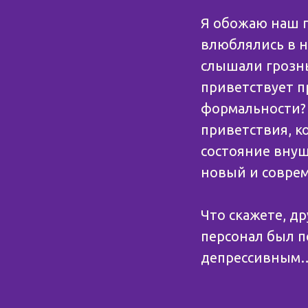
⠀
Я обожаю наш г
влюблялись в на
слышали грозн
приветствует 
формальности?
приветствия, к
состояние внуша
новый и совре
⠀
Что скажете, д
персонал был п
депрессивным