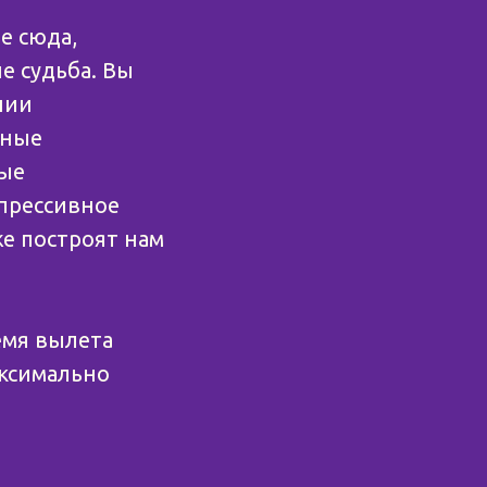
е сюда,
е судьба. Вы
нии
нные
ные
епрессивное
же построят нам
емя вылета
аксимально