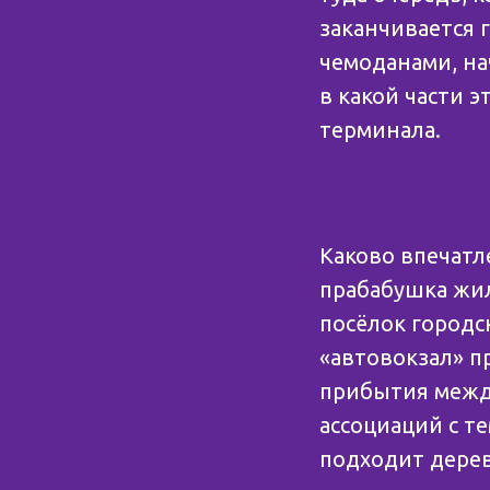
заканчивается г
чемоданами, на
в какой части 
терминала.
Каково впечатл
прабабушка жила
посёлок городск
«автовокзал» п
прибытия межд
ассоциаций с т
подходит дерев