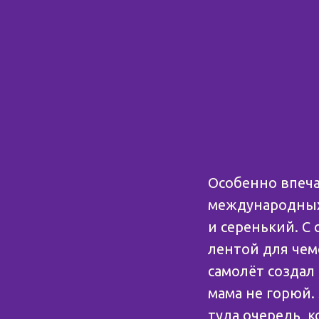
Особенно впеча
международных
и серенький. С
лентой для чем
самолёт создал 
мама не горюй.
туда очередь, к