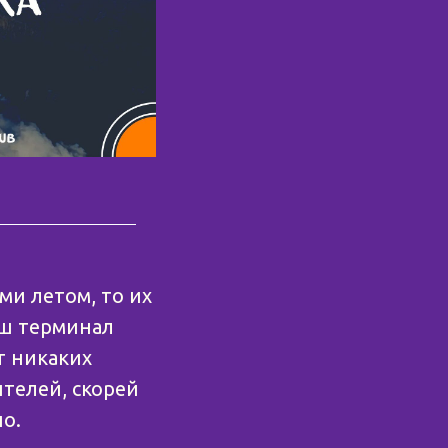
ми летом, то их
аш терминал
т никаких
ителей, скорей
но.